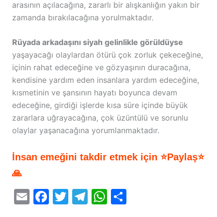
arasının açılacağına, zararlı bir alışkanlığın yakın bir
zamanda bırakılacağına yorulmaktadır.
Rüyada arkadaşını siyah gelinlikle görüldüyse
yaşayacağı olaylardan ötürü çok zorluk çekeceğine,
içinin rahat edeceğine ve gözyaşının duracağına,
kendisine yardım eden insanlara yardım edeceğine,
kısmetinin ve şansının hayatı boyunca devam
edeceğine, girdiği işlerde kısa süre içinde büyük
zararlara uğrayacağına, çok üzüntülü ve sorunlu
olaylar yaşanacağına yorumlanmaktadır.
İnsan emeğini takdir etmek için ⭐Paylaş⭐
🙏
E
F
T
T
W
S
m
a
w
el
h
h