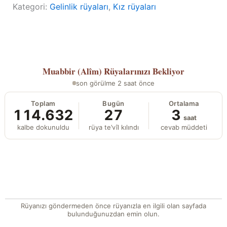
Kategori:
Gelinlik rüyaları
, 
Kız rüyaları
Muabbir (Alîm)
Rüyalarınızı Bekliyor
son görülme 2 saat önce
Toplam
Bugün
Ortalama
114.632
27
3
saat
kalbe dokunuldu
rüya te’vîl kılındı
cevab müddeti
Rüyanızı göndermeden önce rüyanızla en ilgili olan sayfada
bulunduğunuzdan emin olun.