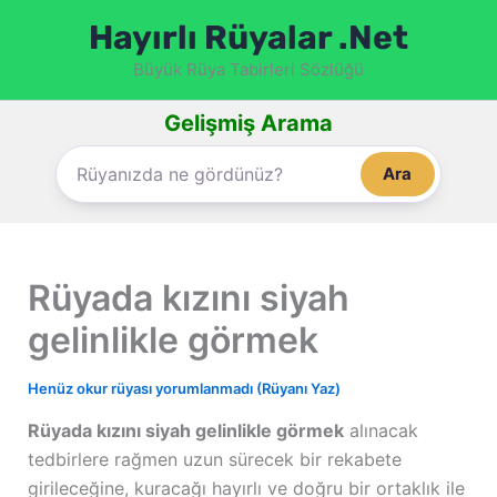
İçeriğe
Hayırlı Rüyalar .Net
atla
Büyük Rüya Tabirleri Sözlüğü
Gelişmiş Arama
Ara
Rüyada kızını siyah
gelinlikle görmek
Henüz okur rüyası yorumlanmadı (Rüyanı Yaz)
Rüyada kızını siyah gelinlikle görmek
alınacak
tedbirlere rağmen uzun sürecek bir rekabete
girileceğine, kuracağı hayırlı ve doğru bir ortaklık ile