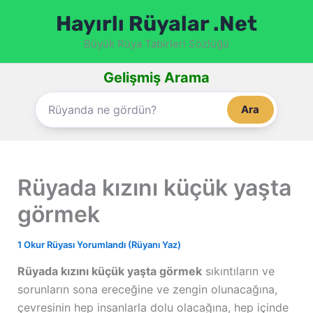
İçeriğe
Hayırlı Rüyalar .Net
atla
Büyük Rüya Tabirleri Sözlüğü
Gelişmiş Arama
Ara
Rüyada kızını küçük yaşta
görmek
1 Okur Rüyası Yorumlandı (Rüyanı Yaz)
Rüyada kızını küçük yaşta görmek
sıkıntıların ve
sorunların sona ereceğine ve zengin olunacağına,
çevresinin hep insanlarla dolu olacağına, hep içinde