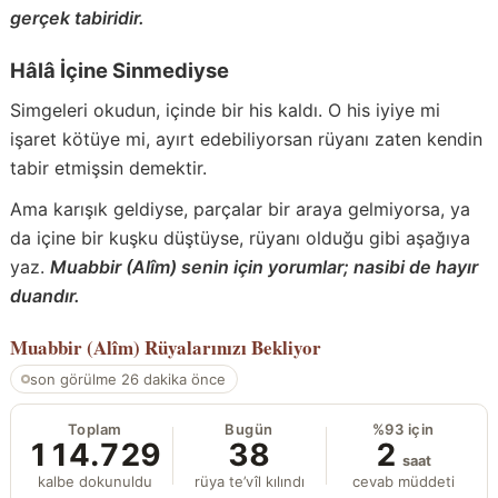
gerçek tabiridir.
Hâlâ İçine Sinmediyse
Simgeleri okudun, içinde bir his kaldı. O his iyiye mi
işaret kötüye mi, ayırt edebiliyorsan rüyanı zaten kendin
tabir etmişsin demektir.
Ama karışık geldiyse, parçalar bir araya gelmiyorsa, ya
da içine bir kuşku düştüyse, rüyanı olduğu gibi aşağıya
yaz.
Muabbir (Alîm) senin için yorumlar; nasibi de hayır
duandır.
Muabbir (Alîm)
Rüyalarınızı Bekliyor
son görülme 26 dakika önce
Toplam
Bugün
%93 için
114.729
38
2
saat
kalbe dokunuldu
rüya te’vîl kılındı
cevab müddeti