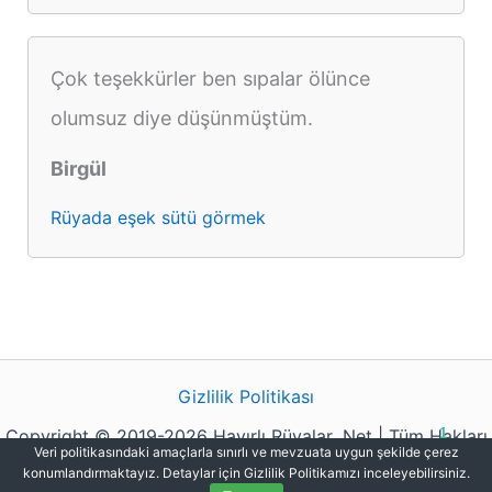
Çok teşekkürler ben sıpalar ölünce
olumsuz diye düşünmüştüm.
Birgül
Rüyada eşek sütü görmek
Gizlilik Politikası
Copyright © 2019-2026 Hayırlı Rüyalar .Net | Tüm Hakları
1
Veri politikasındaki amaçlarla sınırlı ve mevzuata uygun şekilde çerez
Saklıdır.
konumlandırmaktayız. Detaylar için Gizlilik Politikamızı inceleyebilirsiniz.