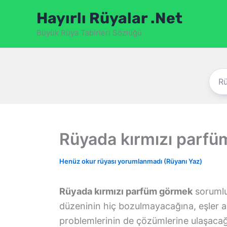
İçeriğe
Hayırlı Rüyalar .Net
atla
Büyük Rüya Tabirleri Sözlüğü
Rüyada kırmızı parf
Henüz okur rüyası yorumlanmadı (Rüyanı Yaz)
Rüyada kırmızı parfüm görmek
sorumlu
düzeninin hiç bozulmayacağına, eşler a
problemlerinin de çözümlerine ulaşacağ