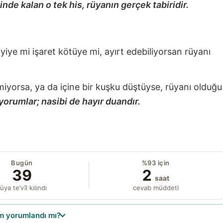
nde kalan o tek his, rüyanın gerçek tabiridir.
 iyiye mi işaret kötüye mi, ayırt edebiliyorsan rüyanı
miyorsa, ya da içine bir kuşku düştüyse, rüyanı olduğu
yorumlar; nasibi de hayır duandır.
Bugün
%93 için
39
2
saat
üya te’vîl kılındı
cevab müddeti
 yorumlandı mı?