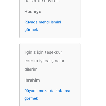
da ser de hayırdır.
Hüsniye
Rüyada mehdi ismini
görmek
ilginiz için teşekkür
ederim iyi çalışmalar
dilerim
İbrahim
Rüyada mezarda kafatası
görmek