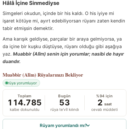
Hâlâ İçine Sinmediyse
Simgeleri okudun, içinde bir his kaldı. O his iyiye mi
işaret kötüye mi, ayırt edebiliyorsan rüyanı zaten kendin
tabir etmişsin demektir.
Ama karışık geldiyse, parçalar bir araya gelmiyorsa, ya
da içine bir kuşku düştüyse, rüyanı olduğu gibi aşağıya
yaz.
Muabbir (Alîm) senin için yorumlar; nasibi de hayır
duandır.
Muabbir (Alîm)
Rüyalarınızı Bekliyor
rüya yorumluyor
Toplam
Bugün
%94 için
114.785
53
2
saat
kalbe dokunuldu
rüya te’vîl kılındı
cevab müddeti
Rüyam yorumlandı mı?