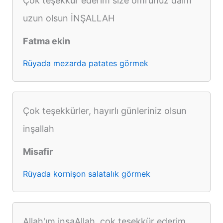
Çok teşekkur ederim size ömrünüz daim
uzun olsun İNŞALLAH
Fatma ekin
Rüyada mezarda patates görmek
Çok teşekkürler, hayırlı günleriniz olsun
inşallah
Misafir
Rüyada kornişon salatalık görmek
Allah'ım inşaAllah, çok teşekkür ederim,