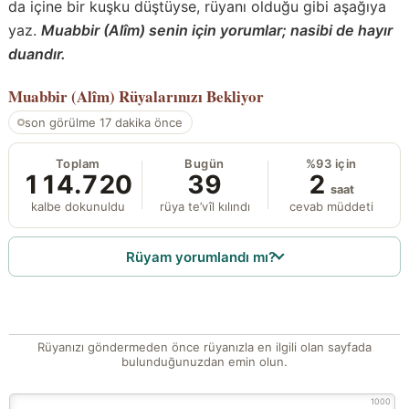
da içine bir kuşku düştüyse, rüyanı olduğu gibi aşağıya
yaz.
Muabbir (Alîm) senin için yorumlar; nasibi de hayır
duandır.
Muabbir (Alîm)
Rüyalarınızı Bekliyor
son görülme 17 dakika önce
Toplam
Bugün
%93 için
114.720
39
2
saat
kalbe dokunuldu
rüya te’vîl kılındı
cevab müddeti
Rüyam yorumlandı mı?
Rüyanızı göndermeden önce rüyanızla en ilgili olan sayfada
bulunduğunuzdan emin olun.
1000