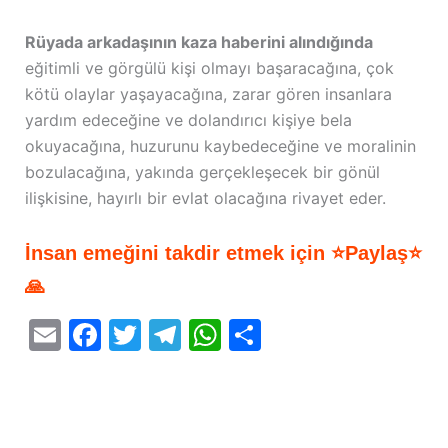
Rüyada arkadaşının kaza haberini alındığında
eğitimli ve görgülü kişi olmayı başaracağına, çok
kötü olaylar yaşayacağına, zarar gören insanlara
yardım edeceğine ve dolandırıcı kişiye bela
okuyacağına, huzurunu kaybedeceğine ve moralinin
bozulacağına, yakında gerçekleşecek bir gönül
ilişkisine, hayırlı bir evlat olacağına rivayet eder.
İnsan emeğini takdir etmek için ⭐Paylaş⭐
🙏
E
F
T
T
W
S
m
a
w
el
h
h
ai
c
itt
e
at
ar
l
e
er
gr
s
e