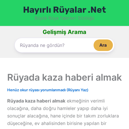
İçeriğe
Hayırlı Rüyalar .Net
atla
Büyük Rüya Tabirleri Sözlüğü
Gelişmiş Arama
Ara
Rüyada kaza haberi almak
Henüz okur rüyası yorumlanmadı (Rüyanı Yaz)
Rüyada kaza haberi almak
ekmeğinin verimli
olacağına, daha doğru hamleler yapıp daha iyi
sonuçlar alacağına, hane içinde bir takım zorluklara
düşeceğine, ev ahalisinden birisine yapılan bir