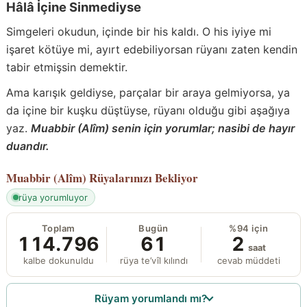
Hâlâ İçine Sinmediyse
Simgeleri okudun, içinde bir his kaldı. O his iyiye mi
işaret kötüye mi, ayırt edebiliyorsan rüyanı zaten kendin
tabir etmişsin demektir.
Ama karışık geldiyse, parçalar bir araya gelmiyorsa, ya
da içine bir kuşku düştüyse, rüyanı olduğu gibi aşağıya
yaz.
Muabbir (Alîm) senin için yorumlar; nasibi de hayır
duandır.
Muabbir (Alîm)
Rüyalarınızı Bekliyor
rüya yorumluyor
Toplam
Bugün
%94 için
114.796
61
2
saat
kalbe dokunuldu
rüya te’vîl kılındı
cevab müddeti
Rüyam yorumlandı mı?