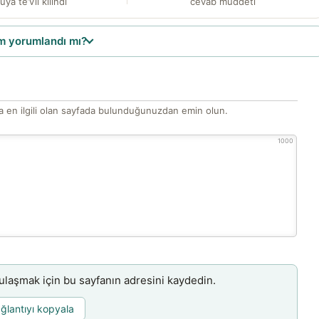
üya te’vîl kılındı
cevab müddeti
 yorumlandı mı?
 en ilgili olan sayfada bulunduğunuzdan emin olun.
1000
aşmak için bu sayfanın adresini kaydedin.
ğlantıyı kopyala