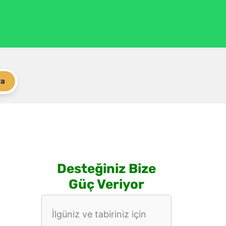
ra
Desteğiniz Bize
Güç Veriyor
İlgüniz ve tabiriniz için