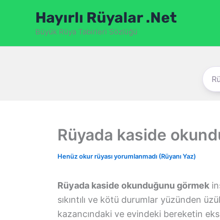
İçeriğe
Hayırlı Rüyalar .Net
atla
Büyük Rüya Tabirleri Sözlüğü
Rüyada kaside okun
Henüz okur rüyası yorumlanmadı (Rüyanı Yaz)
Rüyada kaside okunduğunu görmek
in
sıkıntılı ve kötü durumlar yüzünden üzül
kazancındaki ve evindeki bereketin eksile