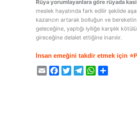
Rüya yorumlayanlara göre rüyada kas
meslek hayatında fark edilir şekilde a
kazancın artarak bolluğun ve bereketin
geleceğine, yaptığı iyiliğe karşılık kötül
gireceğine delalet ettiğine inanılır.
İnsan emeğini takdir etmek için ⭐
E
F
T
T
W
S
m
a
w
el
h
h
ai
c
itt
e
at
ar
l
e
er
gr
s
e
b
a
A
o
m
p
o
p