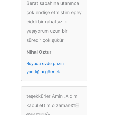
Berat sabahına utanınca
çok endişe etmiştim epey
ciddi bir rahatsızlık
yaşıyorum uzun bir
süredir çok şükür
Nihal Oztur
Rüyada evde prizin
yandığını görmek
teşekkürler Amin .Aldım
kabul ettim o zaman🤲🏻
🤲🏻🤲🏻😍