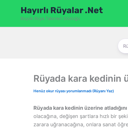
İçeriğe
Hayırlı Rüyalar .Net
atla
Büyük Rüya Tabirleri Sözlüğü
Rüyada kara kedinin ü
Henüz okur rüyası yorumlanmadı (Rüyanı Yaz)
Rüyada kara kedinin üzerine atladığın
olacağına, değişen şartlara hızlı bir ş
zarara uğranacağına, onlara sanat öğre