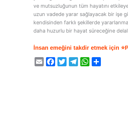
ve mutsuzluğunun tüm hayatını etkileye
uzun vadede yarar sağlayacak bir işe g
kendisinden farklı şekillerde yararlanm
daha huzurlu bir hayat süreceğine delale
İnsan emeğini takdir etmek için ⭐
E
F
T
T
W
S
m
a
w
el
h
h
ai
c
itt
e
at
ar
l
e
er
gr
s
e
b
a
A
o
m
p
o
p
k