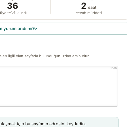
36
2
saat
üya te’vîl kılındı
cevab müddeti
 yorumlandı mı?
 en ilgili olan sayfada bulunduğunuzdan emin olun.
1000
aşmak için bu sayfanın adresini kaydedin.