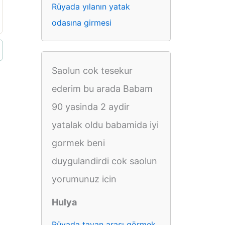
Rüyada yılanın yatak
odasına girmesi
Saolun cok tesekur
ederim bu arada Babam
90 yasinda 2 aydir
yatalak oldu babamida iyi
gormek beni
duygulandirdi cok saolun
yorumunuz icin
Hulya
Rüyada tavan arası görmek