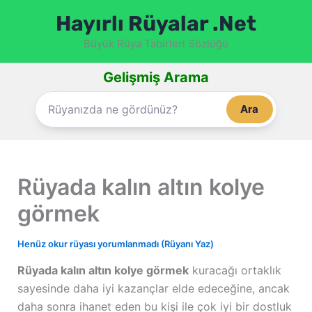
İçeriğe
Hayırlı Rüyalar .Net
atla
Büyük Rüya Tabirleri Sözlüğü
Gelişmiş Arama
Ara
Rüyada kalın altın kolye
görmek
Henüz okur rüyası yorumlanmadı (Rüyanı Yaz)
Rüyada kalın altın kolye görmek
kuracağı ortaklık
sayesinde daha iyi kazançlar elde edeceğine, ancak
daha sonra ihanet eden bu kişi ile çok iyi bir dostluk