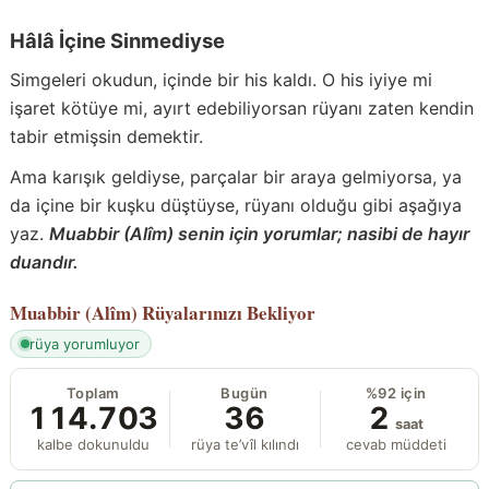
Hâlâ İçine Sinmediyse
Simgeleri okudun, içinde bir his kaldı. O his iyiye mi
işaret kötüye mi, ayırt edebiliyorsan rüyanı zaten kendin
tabir etmişsin demektir.
Ama karışık geldiyse, parçalar bir araya gelmiyorsa, ya
da içine bir kuşku düştüyse, rüyanı olduğu gibi aşağıya
yaz.
Muabbir (Alîm) senin için yorumlar; nasibi de hayır
duandır.
Muabbir (Alîm)
Rüyalarınızı Bekliyor
rüya yorumluyor
Toplam
Bugün
%92 için
114.703
36
2
saat
kalbe dokunuldu
rüya te’vîl kılındı
cevab müddeti