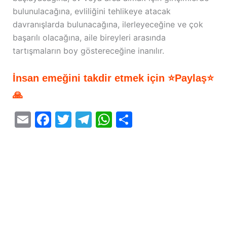
bulunulacağına, evliliğini tehlikeye atacak
davranışlarda bulunacağına, ilerleyeceğine ve çok
başarılı olacağına, aile bireyleri arasında
tartışmaların boy göstereceğine inanılır.
İnsan emeğini takdir etmek için ⭐Paylaş⭐
🙏
E
F
T
T
W
S
m
a
w
el
h
h
ai
c
itt
e
at
ar
l
e
er
gr
s
e
b
a
A
o
m
p
o
p