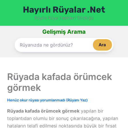
İçeriğe
Hayırlı Rüyalar .Net
atla
Büyük Rüya Tabirleri Sözlüğü
Gelişmiş Arama
Ara
Rüyada kafada örümcek
görmek
Henüz okur rüyası yorumlanmadı (Rüyanı Yaz)
Rüyada kafada örümcek görmek
yapılan bir
toplantıdan olumlu bir sonuç çıkarılacağına, yapılan
hataların telafi edilmesi noktasında büyük bir fırsat