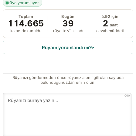
rüya yorumluyor
Toplam
Bugün
%92 için
114.665
39
2
saat
kalbe dokunuldu
rüya te’vîl kılındı
cevab müddeti
Rüyam yorumlandı mı?
Rüyanızı göndermeden önce rüyanızla en ilgili olan sayfada
bulunduğunuzdan emin olun.
1000