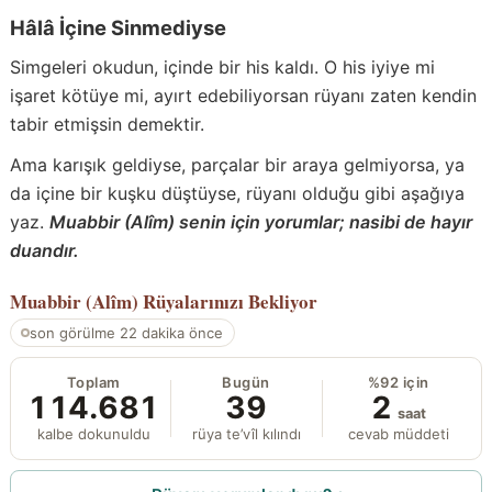
Hâlâ İçine Sinmediyse
Simgeleri okudun, içinde bir his kaldı. O his iyiye mi
işaret kötüye mi, ayırt edebiliyorsan rüyanı zaten kendin
tabir etmişsin demektir.
Ama karışık geldiyse, parçalar bir araya gelmiyorsa, ya
da içine bir kuşku düştüyse, rüyanı olduğu gibi aşağıya
yaz.
Muabbir (Alîm) senin için yorumlar; nasibi de hayır
duandır.
Muabbir (Alîm)
Rüyalarınızı Bekliyor
son görülme 22 dakika önce
Toplam
Bugün
%92 için
114.681
39
2
saat
kalbe dokunuldu
rüya te’vîl kılındı
cevab müddeti