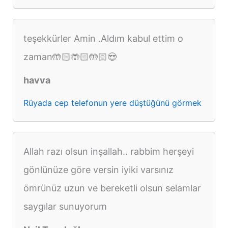
teşekkürler Amin .Aldım kabul ettim o
zaman🤲🏻🤲🏻🤲🏻😍
havva
Rüyada cep telefonun yere düştüğünü görmek
Allah razı olsun inşallah.. rabbim herşeyi
gönlünüze göre versin iyiki varsınız
ömrünüz uzun ve bereketli olsun selamlar
saygılar sunuyorum