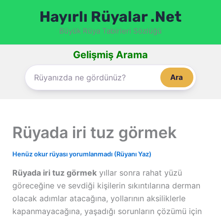
İçeriğe
Hayırlı Rüyalar .Net
atla
Büyük Rüya Tabirleri Sözlüğü
Gelişmiş Arama
Ara
Rüyada iri tuz görmek
Henüz okur rüyası yorumlanmadı (Rüyanı Yaz)
Rüyada iri tuz görmek
yıllar sonra rahat yüzü
göreceğine ve sevdiği kişilerin sıkıntılarına derman
olacak adımlar atacağına, yollarının aksiliklerle
kapanmayacağına, yaşadığı sorunların çözümü için