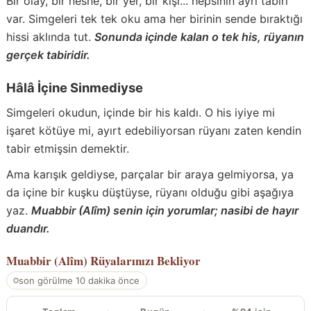
Bir olay, bir nesne, bir yer, bir kişi... hepsinin ayrı tabiri
var. Simgeleri tek tek oku ama her birinin sende bıraktığı
hissi aklında tut.
Sonunda içinde kalan o tek his, rüyanın
gerçek tabiridir.
Hâlâ İçine Sinmediyse
Simgeleri okudun, içinde bir his kaldı. O his iyiye mi
işaret kötüye mi, ayırt edebiliyorsan rüyanı zaten kendin
tabir etmişsin demektir.
Ama karışık geldiyse, parçalar bir araya gelmiyorsa, ya
da içine bir kuşku düştüyse, rüyanı olduğu gibi aşağıya
yaz.
Muabbir (Alîm) senin için yorumlar; nasibi de hayır
duandır.
Muabbir (Alîm)
Rüyalarınızı Bekliyor
son görülme 10 dakika önce