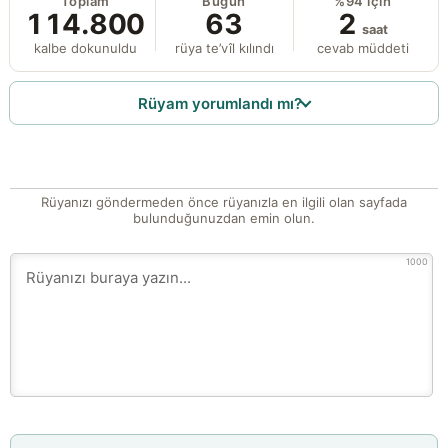
Toplam
Bugün
%94 için
114.800
63
2
saat
kalbe dokunuldu
rüya te’vîl kılındı
cevab müddeti
Rüyam yorumlandı mı?
Rüyanızı göndermeden önce rüyanızla en ilgili olan sayfada
bulunduğunuzdan emin olun.
1000