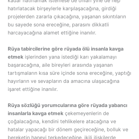
kadar hatırlamak istemese de onları yine de hep
hatırlatacak birşeylerle karşılaşacağına, girdiği
projelerden zararla çıkacağına, yaşanan sıkıntıların
bu sayede sona ereceğine, parasını dikkatli
harcayacağına alamet ettiğine inanılır.
Rüya tabircilerine göre rüyada ölü insanla kavga
etmek
işlerinden yana istediği karı yakalamayı
başaracağına, aile bireyleri arasında yaşanan
tartışmaların kısa süre içinde sona ereceğine, yaptığı
hayırların ve sevapların da amacına ulaşacağına
işaret ettiğine inanılır.
Rüya sözlüğü yorumcularına göre rüyada yabancı
insanlarla kavga etmek
çekemeyenlerin de
çoğalacağına, kendini tehlikelere atacağına ve
hatalar yapacağı bir dönem geçireceğine, bolluk ve
bereketin haneyi terkedeceğine, ikili ilişkilerde