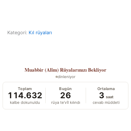
Kategori:
Kıl rüyaları
Muabbir (Alîm)
Rüyalarınızı Bekliyor
dinleniyor
Toplam
Bugün
Ortalama
114.632
26
3
saat
kalbe dokunuldu
rüya te’vîl kılındı
cevab müddeti