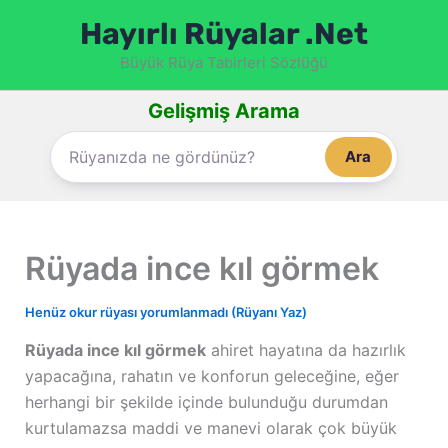
İçeriğe
Hayırlı Rüyalar .Net
atla
Büyük Rüya Tabirleri Sözlüğü
Gelişmiş Arama
Ara
Rüyada ince kıl görmek
Henüz okur rüyası yorumlanmadı (Rüyanı Yaz)
Rüyada ince kıl görmek
ahiret hayatına da hazırlık
yapacağına, rahatın ve konforun geleceğine, eğer
herhangi bir şekilde içinde bulunduğu durumdan
kurtulamazsa maddi ve manevi olarak çok büyük