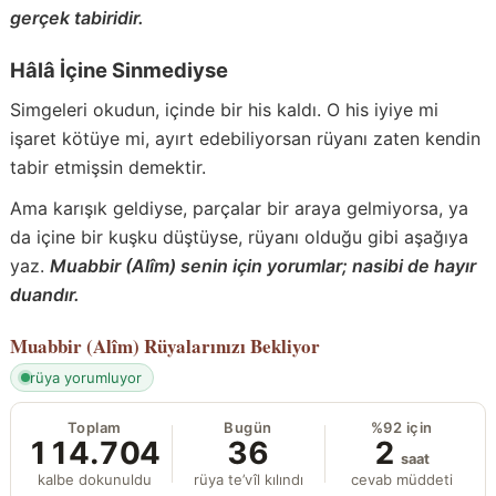
gerçek tabiridir.
Hâlâ İçine Sinmediyse
Simgeleri okudun, içinde bir his kaldı. O his iyiye mi
işaret kötüye mi, ayırt edebiliyorsan rüyanı zaten kendin
tabir etmişsin demektir.
Ama karışık geldiyse, parçalar bir araya gelmiyorsa, ya
da içine bir kuşku düştüyse, rüyanı olduğu gibi aşağıya
yaz.
Muabbir (Alîm) senin için yorumlar; nasibi de hayır
duandır.
Muabbir (Alîm)
Rüyalarınızı Bekliyor
rüya yorumluyor
Toplam
Bugün
%92 için
114.704
36
2
saat
kalbe dokunuldu
rüya te’vîl kılındı
cevab müddeti