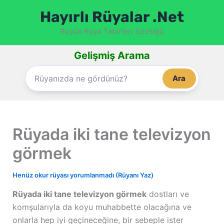
İçeriğe
Hayırlı Rüyalar .Net
atla
Büyük Rüya Tabirleri Sözlüğü
Gelişmiş Arama
Ara
Rüyada iki tane televizyon
görmek
Henüz okur rüyası yorumlanmadı (Rüyanı Yaz)
Rüyada iki tane televizyon görmek
dostları ve
komşularıyla da koyu muhabbette olacağına ve
onlarla hep iyi geçineceğine, bir sebeple ister