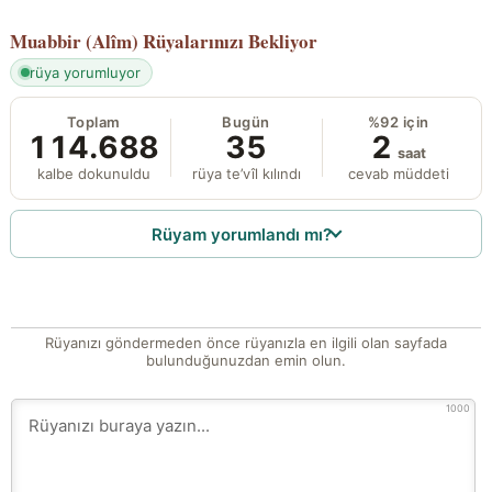
Muabbir (Alîm)
Rüyalarınızı Bekliyor
rüya yorumluyor
Toplam
Bugün
%92 için
114.688
35
2
saat
kalbe dokunuldu
rüya te’vîl kılındı
cevab müddeti
Rüyam yorumlandı mı?
Rüyanızı göndermeden önce rüyanızla en ilgili olan sayfada
bulunduğunuzdan emin olun.
1000