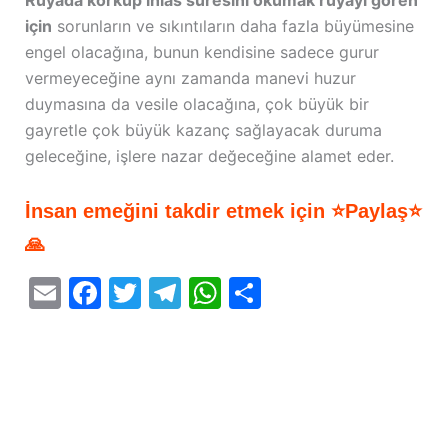
Rüyada korkup ihlas suresini okumak rüyayı gören
için
sorunların ve sıkıntıların daha fazla büyümesine
engel olacağına, bunun kendisine sadece gurur
vermeyeceğine aynı zamanda manevi huzur
duymasına da vesile olacağına, çok büyük bir
gayretle çok büyük kazanç sağlayacak duruma
geleceğine, işlere nazar değeceğine alamet eder.
İnsan emeğini takdir etmek için ⭐Paylaş⭐
🙏
E
F
T
T
W
S
m
a
w
el
h
h
ai
c
itt
e
at
ar
l
e
er
gr
s
e
b
a
A