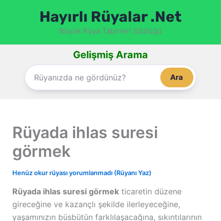
İçeriğe
Hayırlı Rüyalar .Net
atla
Büyük Rüya Tabirleri Sözlüğü
Gelişmiş Arama
Ara
Rüyada ihlas suresi
görmek
Henüz okur rüyası yorumlanmadı (Rüyanı Yaz)
Rüyada ihlas suresi görmek
ticaretin düzene
gireceğine ve kazançlı şekilde ilerleyeceğine,
yaşamınızın büsbütün farklılaşacağına, sıkıntılarının