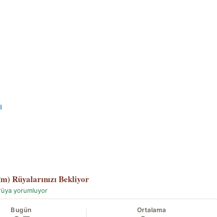
ı
îm)
Rüyalarınızı Bekliyor
rüya yorumluyor
Bugün
Ortalama