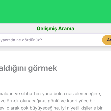
Gelişmiş Arama
A
aldığını görmek
aldan ve sıhhatten yana bolca nasipleneceğine,
 ve örnek olunacağına, gönlü ve kadri yüce bir
 olarak çok büyüyeceğine, iyi niyetli kişilerle bir