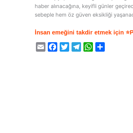
haber alınacağına, keyifli günler geçir
sebeple hem öz güven eksikliği yaşanac
İnsan emeğini takdir etmek için ⭐
E
F
T
T
W
S
m
a
w
el
h
h
ai
c
itt
e
at
ar
l
e
er
gr
s
e
b
a
A
o
m
p
o
p
k