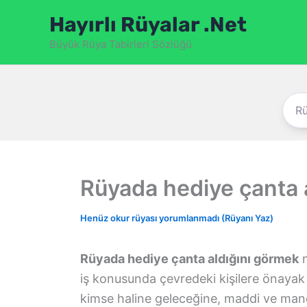
İçeriğe
Hayırlı Rüyalar .Net
atla
Büyük Rüya Tabirleri Sözlüğü
Rüyada hediye çanta 
Henüz okur rüyası yorumlanmadı (Rüyanı Yaz)
Rüyada hediye çanta aldığını görmek
m
iş konusunda çevredeki kişilere önayak
kimse haline geleceğine, maddi ve manevi