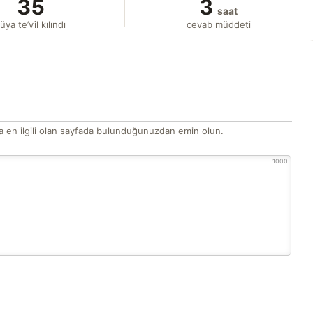
35
3
saat
üya te’vîl kılındı
cevab müddeti
 en ilgili olan sayfada bulunduğunuzdan emin olun.
1000