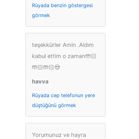
Rüyada benzin göstergesi
görmek
teşekkürler Amin .Aldım
kabul ettim o zaman🤲🏻
🤲🏻🤲🏻😍
havva
Rüyada cep telefonun yere
düştüğünü görmek
Yorumunuz ve hayra