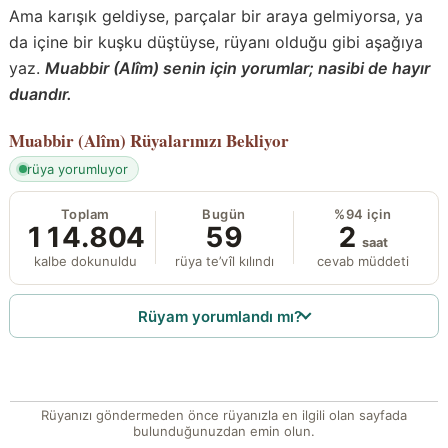
Ama karışık geldiyse, parçalar bir araya gelmiyorsa, ya
da içine bir kuşku düştüyse, rüyanı olduğu gibi aşağıya
yaz.
Muabbir (Alîm) senin için yorumlar; nasibi de hayır
duandır.
Muabbir (Alîm)
Rüyalarınızı Bekliyor
rüya yorumluyor
Toplam
Bugün
%94 için
114.804
59
2
saat
kalbe dokunuldu
rüya te’vîl kılındı
cevab müddeti
Rüyam yorumlandı mı?
Rüyanızı göndermeden önce rüyanızla en ilgili olan sayfada
bulunduğunuzdan emin olun.