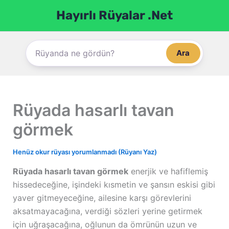
İçeriğe
Hayırlı Rüyalar .Net
atla
Ara
Rüyada hasarlı tavan
görmek
Henüz okur rüyası yorumlanmadı (Rüyanı Yaz)
Rüyada hasarlı tavan görmek
enerjik ve hafiflemiş
hissedeceğine, işindeki kısmetin ve şansın eskisi gibi
yaver gitmeyeceğine, ailesine karşı görevlerini
aksatmayacağına, verdiği sözleri yerine getirmek
için uğraşacağına, oğlunun da ömrünün uzun ve