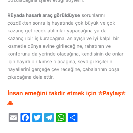
Rüyada hasarlı araç görüldüyse
sorunlarını
çözdükten sonra iş hayatında çok büyük ve çok
kazanç getirecek atılımlar yapacağına ya da
kazançlı bir iş kuracağına, anlayışlı ve iyi kalpli bir
kısmetle dünya evine girileceğine, rahatının ve
konforunu da yerinde olacağına, kendisinin de onlar
için hayırlı bir kimse olacağına, sevdiği kişilerin
hayallerini gerçeğe çevireceğine, çabalarının boşa
çıkacağına delalettir.
İnsan emeğini takdir etmek için ⭐Paylaş⭐
🙏
E
F
T
T
W
S
m
a
w
el
h
h