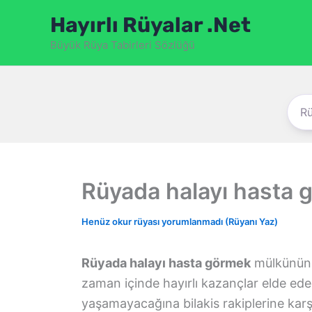
İçeriğe
Hayırlı Rüyalar .Net
atla
Büyük Rüya Tabirleri Sözlüğü
Rüyada halayı hasta 
Henüz okur rüyası yorumlanmadı (Rüyanı Yaz)
Rüyada halayı hasta görmek
mülkünün 
zaman içinde hayırlı kazançlar elde edece
yaşamayacağına bilakis rakiplerine karş