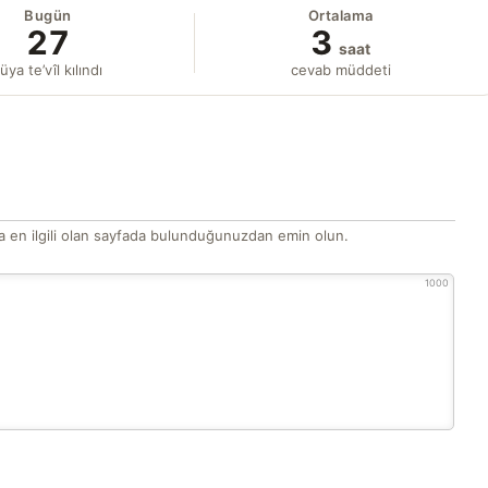
Bugün
Ortalama
27
3
saat
üya te’vîl kılındı
cevab müddeti
 en ilgili olan sayfada bulunduğunuzdan emin olun.
1000