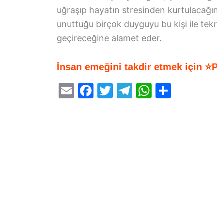
uğraşıp hayatın stresinden kurtulacağına
unuttuğu birçok duyguyu bu kişi ile tekr
geçireceğine alamet eder.
İnsan emeğini takdir etmek için ⭐
E
F
T
T
W
S
m
a
w
el
h
h
ai
c
itt
e
at
ar
l
e
er
gr
s
e
b
a
A
o
m
p
o
p
k