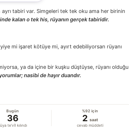
nin ayrı tabiri var. Simgeleri tek tek oku ama her birinin
nde kalan o tek his, rüyanın gerçek tabiridir.
 iyiye mi işaret kötüye mi, ayırt edebiliyorsan rüyanı
miyorsa, ya da içine bir kuşku düştüyse, rüyanı olduğu
yorumlar; nasibi de hayır duandır.
Bugün
%92 için
36
2
saat
üya te’vîl kılındı
cevab müddeti