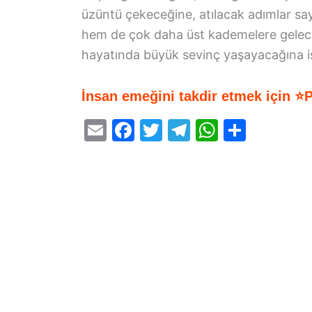
üzüntü çekeceğine, atılacak adımlar s
hem de çok daha üst kademelere geleceğ
hayatında büyük sevinç yaşayacağına iş
İnsan emeğini takdir etmek için ⭐
E
F
T
T
W
S
m
a
w
el
h
h
ai
c
itt
e
at
ar
l
e
er
gr
s
e
b
a
A
o
m
p
o
p
k