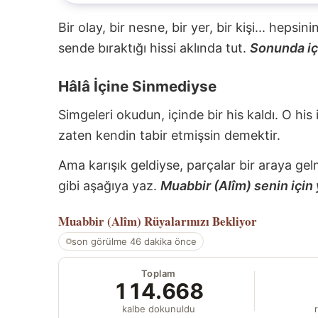
Bir olay, bir nesne, bir yer, bir kişi... hepsi
sende bıraktığı hissi aklında tut.
Sonunda içi
Hâlâ İçine Sinmediyse
Simgeleri okudun, içinde bir his kaldı. O his
zaten kendin tabir etmişsin demektir.
Ama karışık geldiyse, parçalar bir araya gel
gibi aşağıya yaz.
Muabbir (Alîm) senin için 
Muabbir (Alîm)
Rüyalarınızı Bekliyor
son görülme 46 dakika önce
Toplam
114.668
kalbe dokunuldu
r