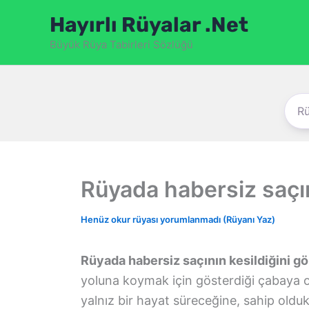
İçeriğe
Hayırlı Rüyalar .Net
atla
Büyük Rüya Tabirleri Sözlüğü
Rüyada habersiz saçın
Henüz okur rüyası yorumlanmadı (Rüyanı Yaz)
Rüyada habersiz saçının kesildiğini g
yoluna koymak için gösterdiği çabaya o
yalnız bir hayat süreceğine, sahip oldukla