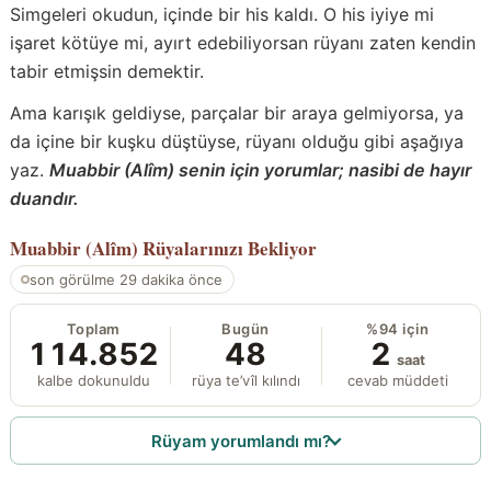
Simgeleri okudun, içinde bir his kaldı. O his iyiye mi
işaret kötüye mi, ayırt edebiliyorsan rüyanı zaten kendin
tabir etmişsin demektir.
Ama karışık geldiyse, parçalar bir araya gelmiyorsa, ya
da içine bir kuşku düştüyse, rüyanı olduğu gibi aşağıya
yaz.
Muabbir (Alîm) senin için yorumlar; nasibi de hayır
duandır.
Muabbir (Alîm)
Rüyalarınızı Bekliyor
son görülme 29 dakika önce
Toplam
Bugün
%94 için
114.852
48
2
saat
kalbe dokunuldu
rüya te’vîl kılındı
cevab müddeti
Rüyam yorumlandı mı?