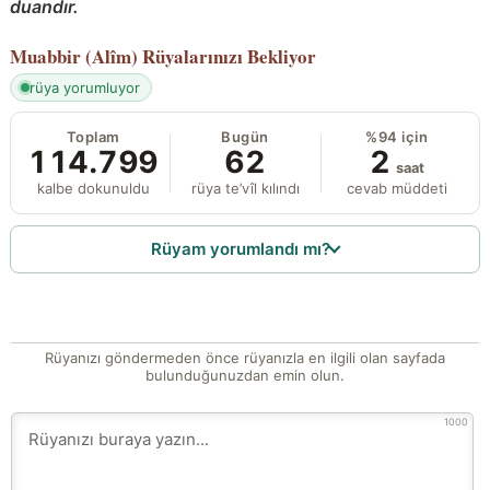
duandır.
Muabbir (Alîm)
Rüyalarınızı Bekliyor
rüya yorumluyor
Toplam
Bugün
%94 için
114.799
62
2
saat
kalbe dokunuldu
rüya te’vîl kılındı
cevab müddeti
Rüyam yorumlandı mı?
Rüyanızı göndermeden önce rüyanızla en ilgili olan sayfada
bulunduğunuzdan emin olun.
1000