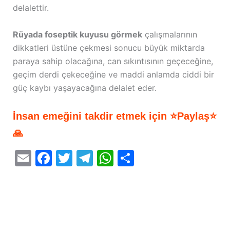
delalettir.
Rüyada foseptik kuyusu görmek
çalışmalarının
dikkatleri üstüne çekmesi sonucu büyük miktarda
paraya sahip olacağına, can sıkıntısının geçeceğine,
geçim derdi çekeceğine ve maddi anlamda ciddi bir
güç kaybı yaşayacağına delalet eder.
İnsan emeğini takdir etmek için ⭐Paylaş⭐
🙏
E
F
T
T
W
S
m
a
w
el
h
h
ai
c
itt
e
at
ar
l
e
er
gr
s
e
b
a
A