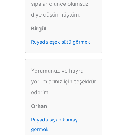
sıpalar ölünce olumsuz
diye düşünmüştüm.
Birgül
Rüyada eşek sütü görmek
Yorumunuz ve hayra
yorumlarınız için teşekkür
ederim
Orhan
Rüyada siyah kumaş
görmek