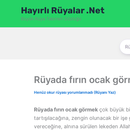
İçeriğe
Hayırlı Rüyalar .Net
atla
Büyük Rüya Tabirleri Sözlüğü
Rüyada fırın ocak gö
Henüz okur rüyası yorumlanmadı (Rüyanı Yaz)
Rüyada fırın ocak görmek
çok büyük bir
tartışılacağına, zengin olunacak bir işe g
vereceğine, alnına sürülen lekeden Allah