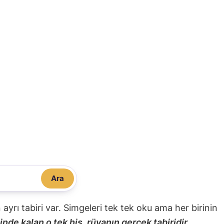
Ara
nin ayrı tabiri var. Simgeleri tek tek oku ama her birinin
nde kalan o tek his, rüyanın gerçek tabiridir.