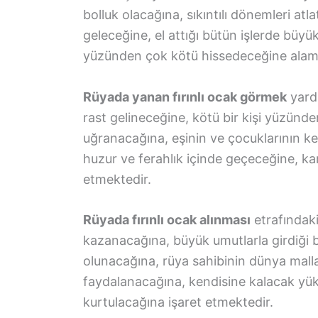
bolluk olacağına, sıkıntılı dönemleri atl
geleceğine, el attığı bütün işlerde büyü
yüzünden çok kötü hissedeceğine alam
Rüyada yanan fırınlı ocak görmek
yardı
rast gelineceğine, kötü bir kişi yüzün
uğranacağına, eşinin ve çocuklarının ken
huzur ve ferahlık içinde geçeceğine, k
etmektedir.
Rüyada fırınlı ocak alınması
etrafındaki
kazanacağına, büyük umutlarla girdiği b
olunacağına, rüya sahibinin dünya mall
faydalanacağına, kendisine kalacak yük
kurtulacağına işaret etmektedir.