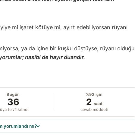
 iyiye mi işaret kötüye mi, ayırt edebiliyorsan rüyanı
miyorsa, ya da içine bir kuşku düştüyse, rüyanı olduğu
yorumlar; nasibi de hayır duandır.
Bugün
%92 için
36
2
saat
üya te’vîl kılındı
cevab müddeti
 yorumlandı mı?