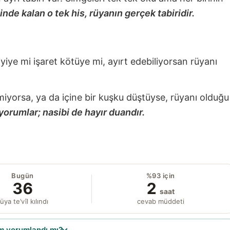
nde kalan o tek his, rüyanın gerçek tabiridir.
 iyiye mi işaret kötüye mi, ayırt edebiliyorsan rüyanı
miyorsa, ya da içine bir kuşku düştüyse, rüyanı olduğu
yorumlar; nasibi de hayır duandır.
Bugün
%93 için
36
2
saat
üya te’vîl kılındı
cevab müddeti
 yorumlandı mı?