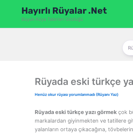
İçeriğe
Hayırlı Rüyalar .Net
atla
Büyük Rüya Tabirleri Sözlüğü
Rüyada eski türkçe y
Henüz okur rüyası yorumlanmadı (Rüyanı Yaz)
Rüyada eski türkçe yazı görmek
çok bü
markalardan giyinmekten ve tatillere g
yalanların ortaya çıkacağına, tövbeleri