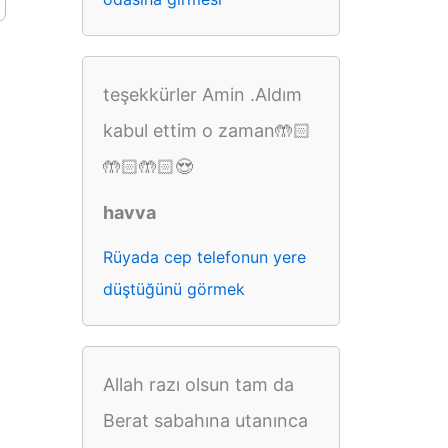
teşekkürler Amin .Aldım
kabul ettim o zaman🤲🏻
🤲🏻🤲🏻😍
havva
Rüyada cep telefonun yere
düştüğünü görmek
Allah razı olsun tam da
Berat sabahına utanınca