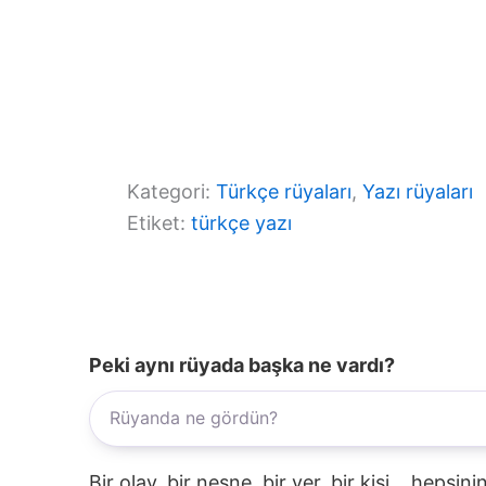
Kategori:
Türkçe rüyaları
, 
Yazı rüyaları
Etiket:
türkçe yazı
Peki aynı rüyada başka ne vardı?
Bir olay, bir nesne, bir yer, bir kişi... hepsi