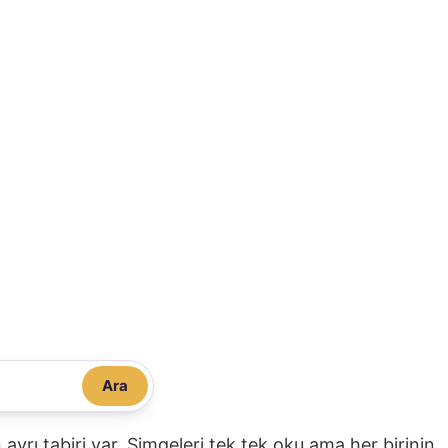
Ara
nin ayrı tabiri var. Simgeleri tek tek oku ama her birinin