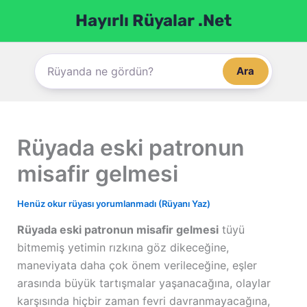
İçeriğe
Hayırlı Rüyalar .Net
atla
Ara
Rüyada eski patronun
misafir gelmesi
Henüz okur rüyası yorumlanmadı (Rüyanı Yaz)
Rüyada eski patronun misafir gelmesi
tüyü
bitmemiş yetimin rızkına göz dikeceğine,
maneviyata daha çok önem verileceğine, eşler
arasında büyük tartışmalar yaşanacağına, olaylar
karşısında hiçbir zaman fevri davranmayacağına,