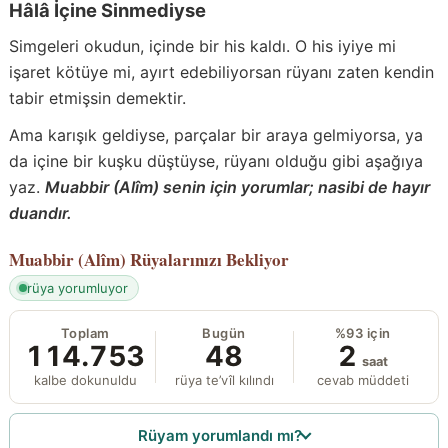
Hâlâ İçine Sinmediyse
Simgeleri okudun, içinde bir his kaldı. O his iyiye mi
işaret kötüye mi, ayırt edebiliyorsan rüyanı zaten kendin
tabir etmişsin demektir.
Ama karışık geldiyse, parçalar bir araya gelmiyorsa, ya
da içine bir kuşku düştüyse, rüyanı olduğu gibi aşağıya
yaz.
Muabbir (Alîm) senin için yorumlar; nasibi de hayır
duandır.
Muabbir (Alîm)
Rüyalarınızı Bekliyor
rüya yorumluyor
Toplam
Bugün
%93 için
114.753
48
2
saat
kalbe dokunuldu
rüya te’vîl kılındı
cevab müddeti
Rüyam yorumlandı mı?