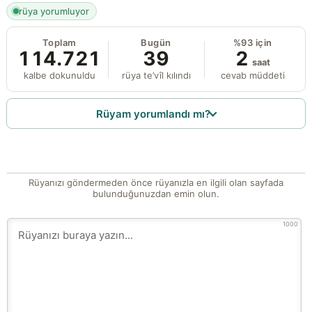
rüya yorumluyor
Toplam
Bugün
%93 için
114.721
39
2
saat
kalbe dokunuldu
rüya te’vîl kılındı
cevab müddeti
Rüyam yorumlandı mı?
Rüyanızı göndermeden önce rüyanızla en ilgili olan sayfada
bulunduğunuzdan emin olun.
1000