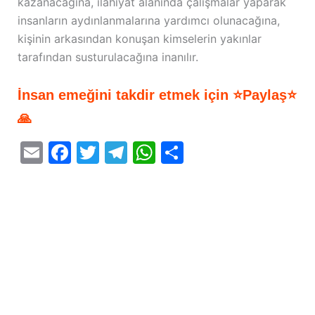
kazanacağına, ilahiyat alanında çalışmalar yaparak
insanların aydınlanmalarına yardımcı olunacağına,
kişinin arkasından konuşan kimselerin yakınlar
tarafından susturulacağına inanılır.
İnsan emeğini takdir etmek için ⭐Paylaş⭐
🙏
E
F
T
T
W
S
m
a
w
el
h
h
ai
c
itt
e
at
ar
l
e
er
gr
s
e
b
a
A
o
m
p
o
p
k