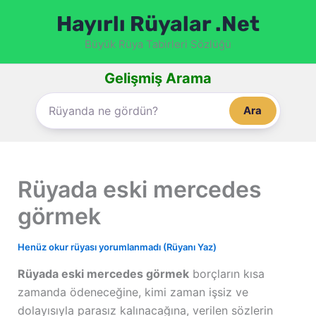
İçeriğe
Hayırlı Rüyalar .Net
atla
Büyük Rüya Tabirleri Sözlüğü
Gelişmiş Arama
Ara
Rüyada eski mercedes
görmek
Henüz okur rüyası yorumlanmadı (Rüyanı Yaz)
Rüyada eski mercedes görmek
borçların kısa
zamanda ödeneceğine, kimi zaman işsiz ve
dolayısıyla parasız kalınacağına, verilen sözlerin