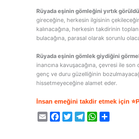
Rüyada eşinin gömleğini yırtık görüld
gireceğine, herkesin ilgisinin çekilece
kalınacağına, herkesin takdirinin topl
bulacağına, parasal olarak sorunlu olaca
Rüyada eşinin gömlek giydiğini görme
inancına kavuşacağına, çevresi ile son
genç ve duru güzelliğinin bozulmayacağı
hissetmeyeceğine alamet eder.
İnsan emeğini takdir etmek için ⭐
E
F
T
T
W
S
m
a
w
el
h
h
ai
c
itt
e
at
ar