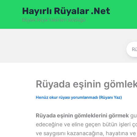
İçeriğe
Hayırlı Rüyalar .Net
atla
Büyük Rüya Tabirleri Sözlüğü
Rüyada eşinin gömlek
Henüz okur rüyası yorumlanmadı (Rüyanı Yaz)
Rüyada eşinin gömleklerini görmek
gur
edeceğine ve eline geçen bütün işleri ço
ve saygısını kazanacağına, hayatına ve