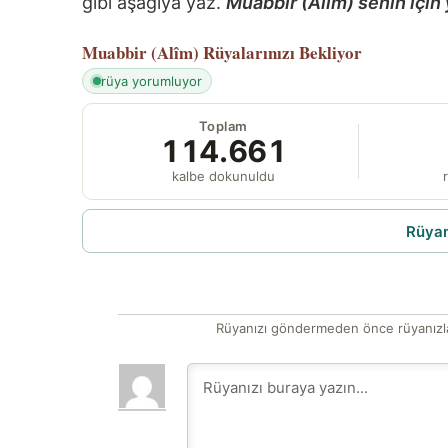
gibi aşağıya yaz.
Muabbir (Alîm) senin için 
Muabbir (Alîm)
Rüyalarınızı Bekliyor
rüya yorumluyor
Toplam
114.661
kalbe dokunuldu
r
Rüyam
Rüyanızı göndermeden önce rüyanızla