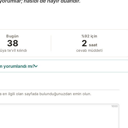
yorumlar; nasibi de hayır duandır.
Bugün
%92 için
38
2
saat
üya te’vîl kılındı
cevab müddeti
 yorumlandı mı?
 en ilgili olan sayfada bulunduğunuzdan emin olun.
1000