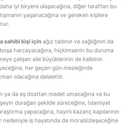
aha iyi biryere ulaşacağına, diğer taraftan bu
tartışmanın yaşanacağına ve gereken kişilere
nur.
sahibi kişi için
ağız tadının ve sağlığının da
ı boşa harcayacağına, hiçkimsenin bu duruma
e çalışan aile büyüklerinin de kalbinin
meyeceğine, her geçen gün mesleğinde
man olacağına delalettir.
n ya da eş dosttan medet umacağına ve bu
eyin durağan şekilde süreceğine, İslamiyet
araştırma yapacağına, hayırlı kazanç kapılarının
ılar nedeniyle iş hayatında da moralsizleşeceğine