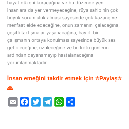
hayat düzeni kuracağına ve bu düzende yeni
insanlara da yer vermeyeceğine, rüya sahibinin çok
büyük sorumluluk alması sayesinde çok kazanç ve
menfaat elde edeceğine, onun zamanını çalacağına,
çeşitli tartışmalar yaşanacağına, hayırlı bir
çalışmanın ortaya konulması sayesinde büyük ses
getirileceğine, üzüleceğine ve bu kötü günlerin
ardından dayanamayıp hastalanacağına
yorumlanmaktadır.
İnsan emeğini takdir etmek için ⭐Paylaş⭐
🙏
E
F
T
T
W
S
m
a
w
el
h
h
ai
c
itt
e
at
ar