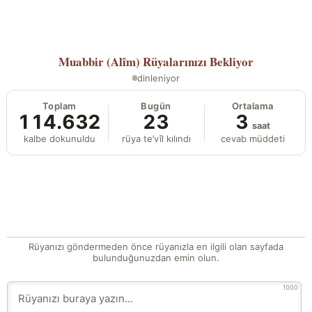
Muabbir (Alîm)
Rüyalarınızı Bekliyor
dinleniyor
Toplam
Bugün
Ortalama
114.632
23
3
saat
kalbe dokunuldu
rüya te’vîl kılındı
cevab müddeti
Rüyanızı göndermeden önce rüyanızla en ilgili olan sayfada
bulunduğunuzdan emin olun.
1000