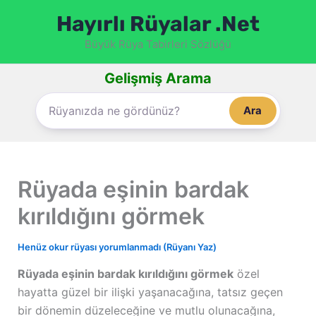
İçeriğe
Hayırlı Rüyalar .Net
atla
Büyük Rüya Tabirleri Sözlüğü
Gelişmiş Arama
Ara
Rüyada eşinin bardak
kırıldığını görmek
Henüz okur rüyası yorumlanmadı (Rüyanı Yaz)
Rüyada eşinin bardak kırıldığını görmek
özel
hayatta güzel bir ilişki yaşanacağına, tatsız geçen
bir dönemin düzeleceğine ve mutlu olunacağına,