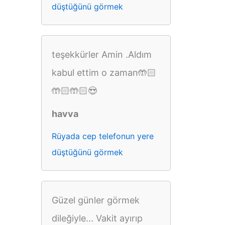
düştüğünü görmek
teşekkürler Amin .Aldım
kabul ettim o zaman🤲🏻
🤲🏻🤲🏻😍
havva
Rüyada cep telefonun yere
düştüğünü görmek
Güzel günler görmek
dileğiyle... Vakit ayırıp