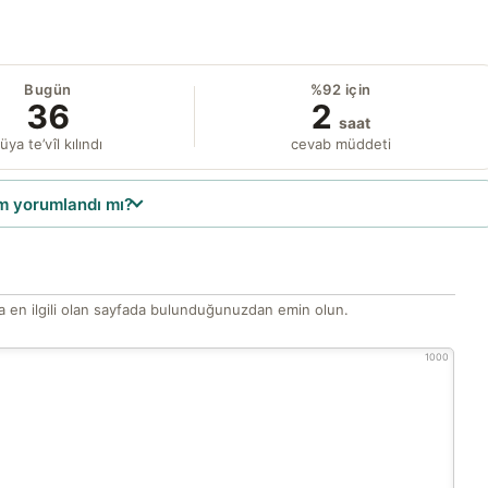
Bugün
%92 için
36
2
saat
üya te’vîl kılındı
cevab müddeti
 yorumlandı mı?
 en ilgili olan sayfada bulunduğunuzdan emin olun.
1000