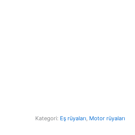
b
a
A
o
m
p
o
p
k
Kategori:
Eş rüyaları
, 
Motor rüyaları