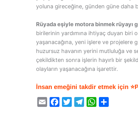
yoluna gireceğine, günden güne daha b
Rüyada eşiyle motora binmek rüyayı g
birilerinin yardımına ihtiyaç duyan biri 
yaşanacağına, yeni işlere ve projelere g
huzursuz havanın yerini mutluluğa ve s
çekildikten sonra işlerin hayırlı bir şeki
olayların yaşanacağına işarettir.
İnsan emeğini takdir etmek için ⭐
E
F
T
T
W
S
m
a
w
el
h
h
ai
c
itt
e
at
ar
l
e
er
gr
s
e