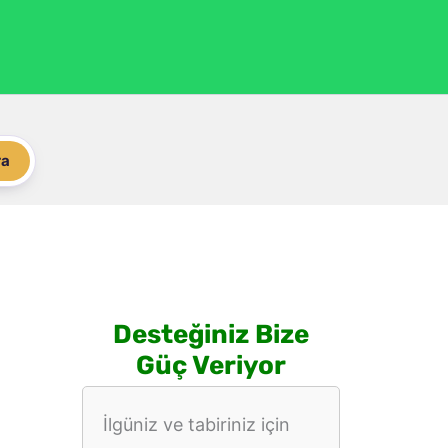
ra
Desteğiniz Bize
Güç Veriyor
İlgüniz ve tabiriniz için