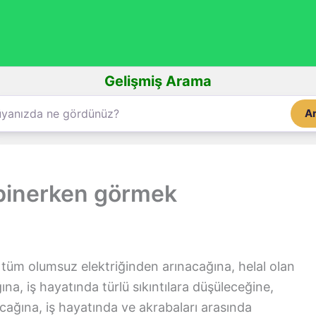
Gelişmiş Arama
A
 binerken görmek
tüm olumsuz elektriğinden arınacağına, helal olan
a, iş hayatında türlü sıkıntılara düşüleceğine,
acağına, iş hayatında ve akrabaları arasında