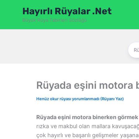
İçeriğe
Hayırlı Rüyalar .Net
atla
Büyük Rüya Tabirleri Sözlüğü
Rüyada eşini motora
Henüz okur rüyası yorumlanmadı (Rüyanı Yaz)
Rüyada eşini motora binerken görmek
rızka ve makbul olan mallara kavuşacağın
çok hayırlı ve başarılı gelişmeler yaşan