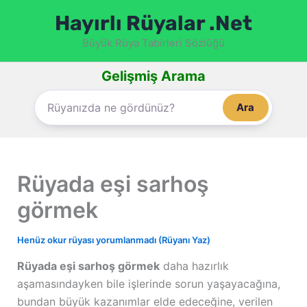
İçeriğe
Hayırlı Rüyalar .Net
atla
Büyük Rüya Tabirleri Sözlüğü
Gelişmiş Arama
Ara
Rüyada eşi sarhoş
görmek
Henüz okur rüyası yorumlanmadı (Rüyanı Yaz)
Rüyada eşi sarhoş görmek
daha hazırlık
aşamasındayken bile işlerinde sorun yaşayacağına,
bundan büyük kazanımlar elde edeceğine, verilen