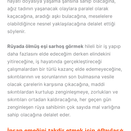
hayatı doyasıya yaşama şansına sahip olacağına,
ağız tadının yaşanacak olaylara paralel olarak
kaçacağına, aradığı aşkı bulacağına, meselelere
olabildiğince nesnel yaklaşılacağına delalet ettiği
söylenir.
Rüyada ölmüş eşi sarhoş görmek
hileli bir iş yapıp
daha fazlasını elde edeceğim derken elindekini
yitireceğine, iş hayatında gerçekleştireceği
çalışmalardan bir türlü kazanç elde edemeyeceğine,
sıkıntılarının ve sorunlarının son bulmasına vesile
olacak çarelerin karşısına çıkacağına, maddi
sıkıntılardan kurtulup zenginleşmeye, zorlukları ve
sıkıntıları ortadan kaldıracağına, her geçen gün
zenginleşen rüya sahibinin çok sayıda mal varlığına
sahip olacağına delalet eder.
İnsan emeğini takdir etmek için ⭐Paylaş⭐