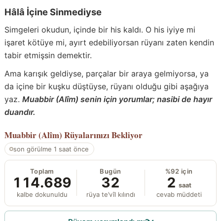
Hâlâ İçine Sinmediyse
Simgeleri okudun, içinde bir his kaldı. O his iyiye mi
işaret kötüye mi, ayırt edebiliyorsan rüyanı zaten kendin
tabir etmişsin demektir.
Ama karışık geldiyse, parçalar bir araya gelmiyorsa, ya
da içine bir kuşku düştüyse, rüyanı olduğu gibi aşağıya
yaz.
Muabbir (Alîm) senin için yorumlar; nasibi de hayır
duandır.
Muabbir (Alîm)
Rüyalarınızı Bekliyor
son görülme 1 saat önce
Toplam
Bugün
%92 için
114.689
32
2
saat
kalbe dokunuldu
rüya te’vîl kılındı
cevab müddeti