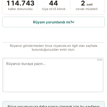
114.743
44
2
saat
kalbe dokunuldu
rüya te’vîl kılındı
cevab müddeti
Rüyam yorumlandı mı?
Rüyanızı göndermeden önce rüyanızla en ilgili olan sayfada
bulunduğunuzdan emin olun.
1000
Rüya yorumunuza daha sonra ulaşmak için bu sayfanın