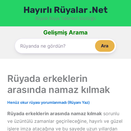
İçeriğe
Hayırlı Rüyalar .Net
atla
Büyük Rüya Tabirleri Sözlüğü
Gelişmiş Arama
Ara
Rüyada erkeklerin
arasında namaz kılmak
Henüz okur rüyası yorumlanmadı (Rüyanı Yaz)
Rüyada erkeklerin arasında namaz kılmak
sorunlu
ve üzüntülü zamanlar geçirileceğine, hayırlı ve güzel
işlere imza atacağına ve bu sayede uzun yıllardan