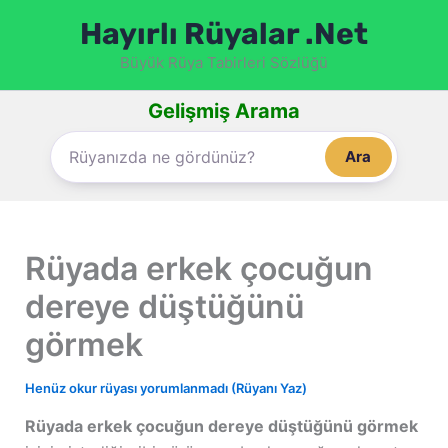
İçeriğe
Hayırlı Rüyalar .Net
atla
Büyük Rüya Tabirleri Sözlüğü
Gelişmiş Arama
Ara
Rüyada erkek çocuğun
dereye düştüğünü
görmek
Henüz okur rüyası yorumlanmadı (Rüyanı Yaz)
Rüyada erkek çocuğun dereye düştüğünü görmek