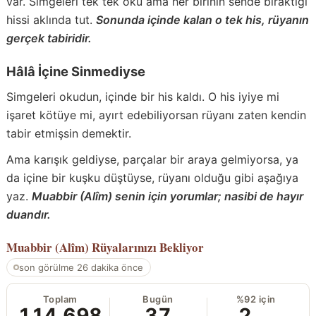
var. Simgeleri tek tek oku ama her birinin sende bıraktığı
hissi aklında tut.
Sonunda içinde kalan o tek his, rüyanın
gerçek tabiridir.
Hâlâ İçine Sinmediyse
Simgeleri okudun, içinde bir his kaldı. O his iyiye mi
işaret kötüye mi, ayırt edebiliyorsan rüyanı zaten kendin
tabir etmişsin demektir.
Ama karışık geldiyse, parçalar bir araya gelmiyorsa, ya
da içine bir kuşku düştüyse, rüyanı olduğu gibi aşağıya
yaz.
Muabbir (Alîm) senin için yorumlar; nasibi de hayır
duandır.
Muabbir (Alîm)
Rüyalarınızı Bekliyor
son görülme 26 dakika önce
Toplam
Bugün
%92 için
114.698
37
2