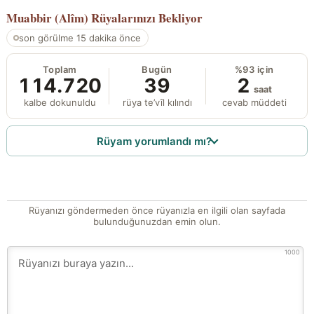
Muabbir (Alîm)
Rüyalarınızı Bekliyor
son görülme 15 dakika önce
Toplam
Bugün
%93 için
114.720
39
2
saat
kalbe dokunuldu
rüya te’vîl kılındı
cevab müddeti
Rüyam yorumlandı mı?
Rüyanızı göndermeden önce rüyanızla en ilgili olan sayfada
bulunduğunuzdan emin olun.
1000