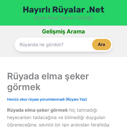
İçeriğe
Hayırlı Rüyalar .Net
atla
Büyük Rüya Tabirleri Sözlüğü
Gelişmiş Arama
Ara
Rüyada elma şeker
görmek
Henüz okur rüyası yorumlanmadı (Rüyanı Yaz)
Rüyada elma şeker görmek
hiç tatmadığı
heyecanları tadacağına ve bilmediği duyguları
öğreneceğine, sıkıntılı bir işin ardından ferahlığa