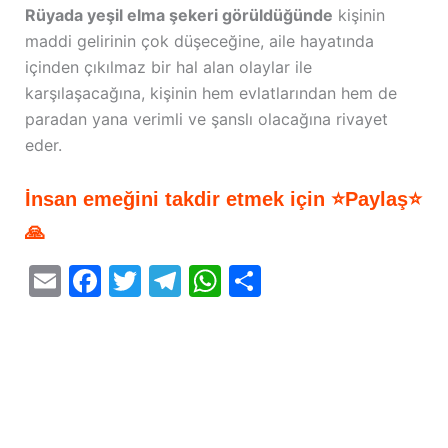
Rüyada yeşil elma şekeri görüldüğünde
kişinin
maddi gelirinin çok düşeceğine, aile hayatında
içinden çıkılmaz bir hal alan olaylar ile
karşılaşacağına, kişinin hem evlatlarından hem de
paradan yana verimli ve şanslı olacağına rivayet
eder.
İnsan emeğini takdir etmek için ⭐Paylaş⭐
🙏
E
F
T
T
W
S
m
a
w
el
h
h
ai
c
itt
e
at
ar
l
e
er
gr
s
e
b
a
A
o
m
p