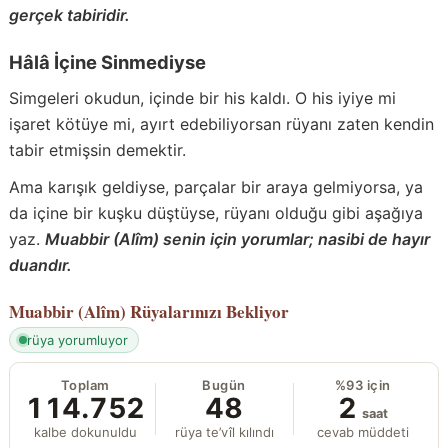
gerçek tabiridir.
Hâlâ İçine Sinmediyse
Simgeleri okudun, içinde bir his kaldı. O his iyiye mi
işaret kötüye mi, ayırt edebiliyorsan rüyanı zaten kendin
tabir etmişsin demektir.
Ama karışık geldiyse, parçalar bir araya gelmiyorsa, ya
da içine bir kuşku düştüyse, rüyanı olduğu gibi aşağıya
yaz.
Muabbir (Alîm) senin için yorumlar; nasibi de hayır
duandır.
Muabbir (Alîm)
Rüyalarınızı Bekliyor
rüya yorumluyor
Toplam
Bugün
%93 için
114.752
48
2
saat
kalbe dokunuldu
rüya te’vîl kılındı
cevab müddeti