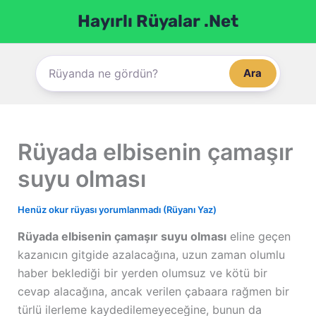
İçeriğe
Hayırlı Rüyalar .Net
atla
Ara
Rüyada elbisenin çamaşır
suyu olması
Henüz okur rüyası yorumlanmadı (Rüyanı Yaz)
Rüyada elbisenin çamaşır suyu olması
eline geçen
kazanıcın gitgide azalacağına, uzun zaman olumlu
haber beklediği bir yerden olumsuz ve kötü bir
cevap alacağına, ancak verilen çabaara rağmen bir
türlü ilerleme kaydedilemeyeceğine, bunun da