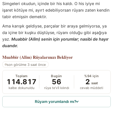
Simgeleri okudun, içinde bir his kaldı. O his iyiye mi
işaret kötüye mi, ayırt edebiliyorsan rüyanı zaten kendin
tabir etmişsin demektir.
Ama karışık geldiyse, parçalar bir araya gelmiyorsa, ya
da içine bir kuşku düştüyse, rüyanı olduğu gibi aşağıya
yaz.
Muabbir (Alîm) senin için yorumlar; nasibi de hayır
duandır.
Muabbir (Alîm)
Rüyalarınızı Bekliyor
son görülme 3 saat önce
Toplam
Bugün
%94 için
114.817
56
2
saat
kalbe dokunuldu
rüya te’vîl kılındı
cevab müddeti
Rüyam yorumlandı mı?