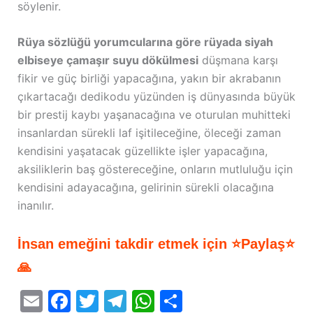
söylenir.
Rüya sözlüğü yorumcularına göre rüyada siyah
elbiseye çamaşır suyu dökülmesi
düşmana karşı
fikir ve güç birliği yapacağına, yakın bir akrabanın
çıkartacağı dedikodu yüzünden iş dünyasında büyük
bir prestij kaybı yaşanacağına ve oturulan muhitteki
insanlardan sürekli laf işitileceğine, öleceği zaman
kendisini yaşatacak güzellikte işler yapacağına,
aksiliklerin baş göstereceğine, onların mutluluğu için
kendisini adayacağına, gelirinin sürekli olacağına
inanılır.
İnsan emeğini takdir etmek için ⭐Paylaş⭐
🙏
E
F
T
T
W
S