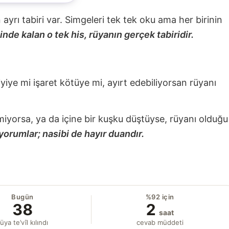
nin ayrı tabiri var. Simgeleri tek tek oku ama her birinin
nde kalan o tek his, rüyanın gerçek tabiridir.
 iyiye mi işaret kötüye mi, ayırt edebiliyorsan rüyanı
miyorsa, ya da içine bir kuşku düştüyse, rüyanı olduğu
yorumlar; nasibi de hayır duandır.
Bugün
%92 için
38
2
saat
üya te’vîl kılındı
cevab müddeti