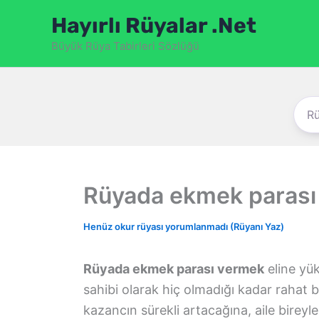
İçeriğe
Hayırlı Rüyalar .Net
atla
Büyük Rüya Tabirleri Sözlüğü
Rüyada ekmek parası
Henüz okur rüyası yorumlanmadı (Rüyanı Yaz)
Rüyada ekmek parası vermek
eline yü
sahibi olarak hiç olmadığı kadar rahat 
kazancın sürekli artacağına, aile bireyle