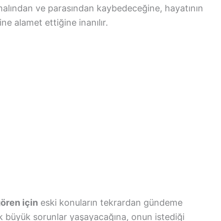
 malından ve parasından kaybedeceğine, hayatının
ne alamet ettiğine inanılır.
ören için
eski konuların tekrardan gündeme
 büyük sorunlar yaşayacağına, onun istediği