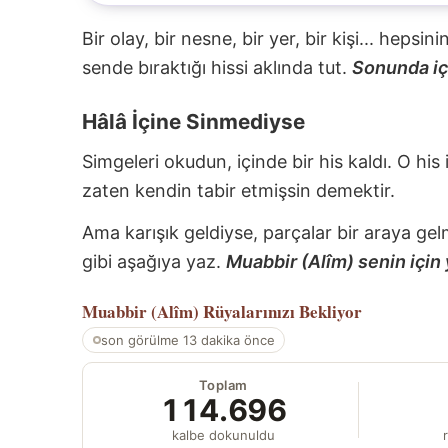
Bir olay, bir nesne, bir yer, bir kişi... hepsi
sende bıraktığı hissi aklında tut.
Sonunda içi
Hâlâ İçine Sinmediyse
Simgeleri okudun, içinde bir his kaldı. O his
zaten kendin tabir etmişsin demektir.
Ama karışık geldiyse, parçalar bir araya gel
gibi aşağıya yaz.
Muabbir (Alîm) senin için 
Muabbir (Alîm)
Rüyalarınızı Bekliyor
son görülme 13 dakika önce
Toplam
114.696
kalbe dokunuldu
r