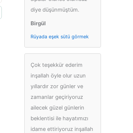
diye düşünmüştüm.
Birgül
Rüyada eşek sütü görmek
Çok teşekkür ederim
inşallah öyle olur uzun
yıllardır zor günler ve
zamanlar geçiriyoruz
ailecek güzel günlerin
beklentisi ile hayatımızı
idame ettiriyoruz inşallah