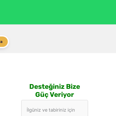
ra
Desteğiniz Bize
Güç Veriyor
İlgüniz ve tabiriniz için