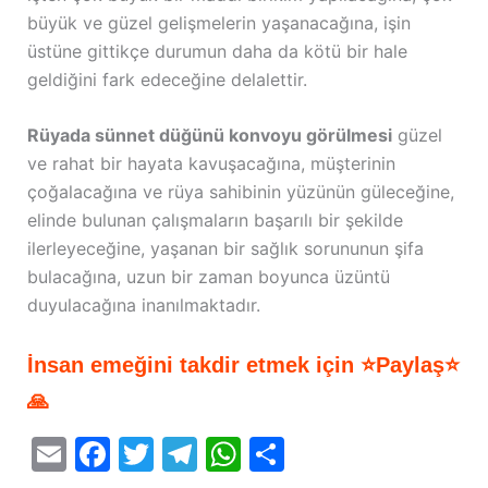
büyük ve güzel gelişmelerin yaşanacağına, işin
üstüne gittikçe durumun daha da kötü bir hale
geldiğini fark edeceğine delalettir.
Rüyada sünnet düğünü konvoyu görülmesi
güzel
ve rahat bir hayata kavuşacağına, müşterinin
çoğalacağına ve rüya sahibinin yüzünün güleceğine,
elinde bulunan çalışmaların başarılı bir şekilde
ilerleyeceğine, yaşanan bir sağlık sorununun şifa
bulacağına, uzun bir zaman boyunca üzüntü
duyulacağına inanılmaktadır.
İnsan emeğini takdir etmek için ⭐Paylaş⭐
🙏
E
F
T
T
W
S