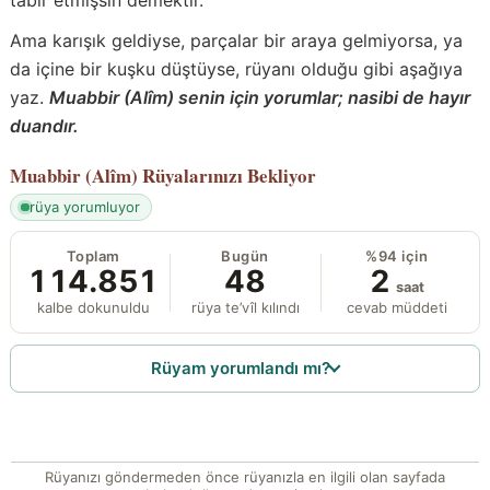
Ama karışık geldiyse, parçalar bir araya gelmiyorsa, ya
da içine bir kuşku düştüyse, rüyanı olduğu gibi aşağıya
yaz.
Muabbir (Alîm) senin için yorumlar; nasibi de hayır
duandır.
Muabbir (Alîm)
Rüyalarınızı Bekliyor
rüya yorumluyor
Toplam
Bugün
%94 için
114.851
48
2
saat
kalbe dokunuldu
rüya te’vîl kılındı
cevab müddeti
Rüyam yorumlandı mı?
Rüyanızı göndermeden önce rüyanızla en ilgili olan sayfada