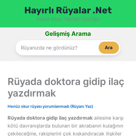
İçeriğe
Hayırlı Rüyalar .Net
atla
Büyük Rüya Tabirleri Sözlüğü
Gelişmiş Arama
Ara
Rüyada doktora gidip ilaç
yazdırmak
Henüz okur rüyası yorumlanmadı (Rüyanı Yaz)
Rüyada doktora gidip ilaç yazdırmak
ailesine karşı
kötü davranışlarda bulunan bir akrabanın kulağının
çekileceğine, rakiplerini çok kıskandıracak ilişkiler