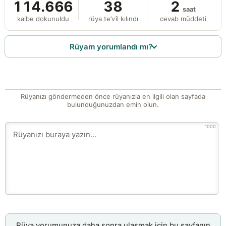
114.666
38
2
saat
kalbe dokunuldu
rüya te’vîl kılındı
cevab müddeti
Rüyam yorumlandı mı?
Rüyanızı göndermeden önce rüyanızla en ilgili olan sayfada
bulunduğunuzdan emin olun.
1000
Rüya yorumunuza daha sonra ulaşmak için bu sayfanın