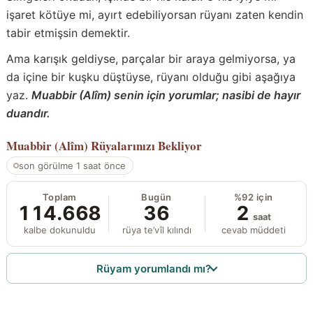
işaret kötüye mi, ayırt edebiliyorsan rüyanı zaten kendin
tabir etmişsin demektir.
Ama karışık geldiyse, parçalar bir araya gelmiyorsa, ya
da içine bir kuşku düştüyse, rüyanı olduğu gibi aşağıya
yaz.
Muabbir (Alîm) senin için yorumlar; nasibi de hayır
duandır.
Muabbir (Alîm)
Rüyalarınızı Bekliyor
son görülme 1 saat önce
Toplam
Bugün
%92 için
114.668
36
2
saat
kalbe dokunuldu
rüya te’vîl kılındı
cevab müddeti
Rüyam yorumlandı mı?