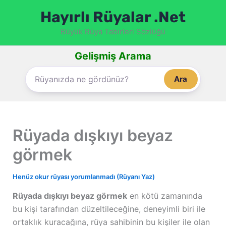
İçeriğe
Hayırlı Rüyalar .Net
atla
Büyük Rüya Tabirleri Sözlüğü
Gelişmiş Arama
Ara
Rüyada dışkıyı beyaz
görmek
Henüz okur rüyası yorumlanmadı (Rüyanı Yaz)
Rüyada dışkıyı beyaz görmek
en kötü zamanında
bu kişi tarafından düzeltileceğine, deneyimli biri ile
ortaklık kuracağına, rüya sahibinin bu kişiler ile olan