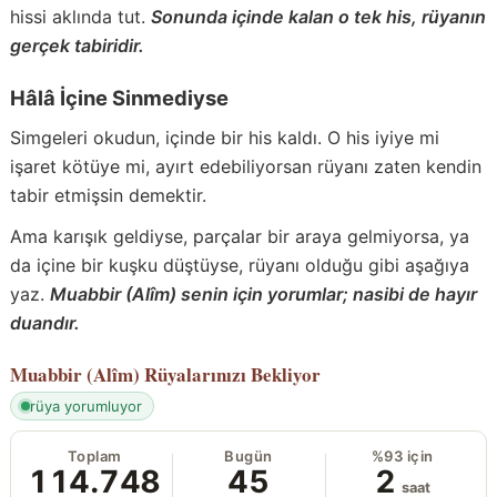
hissi aklında tut.
Sonunda içinde kalan o tek his, rüyanın
gerçek tabiridir.
Hâlâ İçine Sinmediyse
Simgeleri okudun, içinde bir his kaldı. O his iyiye mi
işaret kötüye mi, ayırt edebiliyorsan rüyanı zaten kendin
tabir etmişsin demektir.
Ama karışık geldiyse, parçalar bir araya gelmiyorsa, ya
da içine bir kuşku düştüyse, rüyanı olduğu gibi aşağıya
yaz.
Muabbir (Alîm) senin için yorumlar; nasibi de hayır
duandır.
Muabbir (Alîm)
Rüyalarınızı Bekliyor
rüya yorumluyor
Toplam
Bugün
%93 için
114.748
45
2
saat