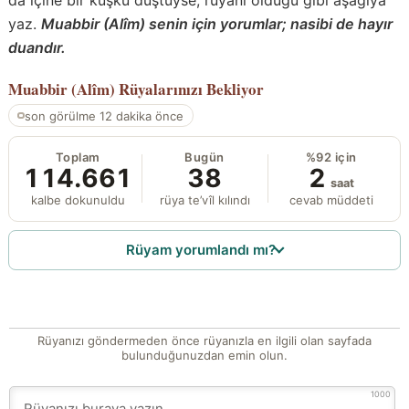
yaz.
Muabbir (Alîm) senin için yorumlar; nasibi de hayır
duandır.
Muabbir (Alîm)
Rüyalarınızı Bekliyor
son görülme 12 dakika önce
Toplam
Bugün
%92 için
114.661
38
2
saat
kalbe dokunuldu
rüya te’vîl kılındı
cevab müddeti
Rüyam yorumlandı mı?
Rüyanızı göndermeden önce rüyanızla en ilgili olan sayfada
bulunduğunuzdan emin olun.
1000