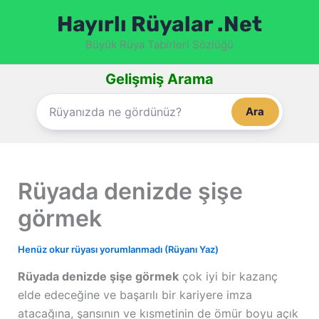
İçeriğe
Hayırlı Rüyalar .Net
atla
Büyük Rüya Tabirleri Sözlüğü
Gelişmiş Arama
Ara
Rüyada denizde şişe
görmek
Henüz okur rüyası yorumlanmadı (Rüyanı Yaz)
Rüyada denizde şişe görmek
çok iyi bir kazanç
elde edeceğine ve başarılı bir kariyere imza
atacağına, şansının ve kısmetinin de ömür boyu açık