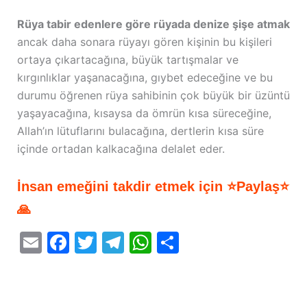
Rüya tabir edenlere göre rüyada denize şişe atmak
ancak daha sonara rüyayı gören kişinin bu kişileri
ortaya çıkartacağına, büyük tartışmalar ve
kırgınlıklar yaşanacağına, gıybet edeceğine ve bu
durumu öğrenen rüya sahibinin çok büyük bir üzüntü
yaşayacağına, kısaysa da ömrün kısa süreceğine,
Allah’ın lütuflarını bulacağına, dertlerin kısa süre
içinde ortadan kalkacağına delalet eder.
İnsan emeğini takdir etmek için ⭐Paylaş⭐
🙏
E
F
T
T
W
S
m
a
w
el
h
h
ai
c
itt
e
at
ar