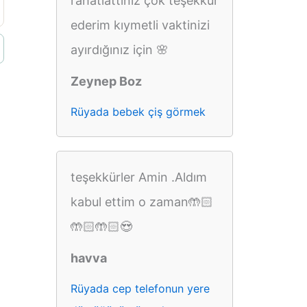
rahatlattınız çok teşekkür
ederim kıymetli vaktinizi
ayırdığınız için 🌸
Zeynep Boz
Rüyada bebek çiş görmek
teşekkürler Amin .Aldım
kabul ettim o zaman🤲🏻
🤲🏻🤲🏻😍
havva
Rüyada cep telefonun yere