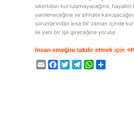
sıkıntıdan kurtulamayacağına, hayalini
yenileneceğine ve sıhhate kavuşacağına,
sorunlarından kısa bir zaman içinde kur
ile yeni bir işe gireceğine yorulur.
İnsan emeğini takdir etmek için ⭐
E
F
T
T
W
S
m
a
w
el
h
h
ai
c
itt
e
at
ar
l
e
er
gr
s
e
b
a
A
o
m
p
o
p
k