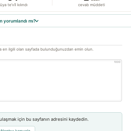
üya te’vîl kılındı
cevab müddeti
 yorumlandı mı?
 en ilgili olan sayfada bulunduğunuzdan emin olun.
1000
aşmak için bu sayfanın adresini kaydedin.
ğlantıyı kopyala