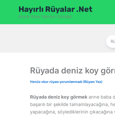
İçeriğe
Hayırlı Rüyalar .Net
atla
Büyük Rüya Tabirleri Sözlüğü
Rüyada deniz koy gö
Henüz okur rüyası yorumlanmadı (Rüyanı Yaz)
Rüyada deniz koy görmek
anne baba du
başarılı bir şekilde tamamlayacağına, h
yapacağına, söylediklerinin çıkacağına 