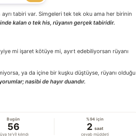
nin ayrı tabiri var. Simgeleri tek tek oku ama her birinin
nde kalan o tek his, rüyanın gerçek tabiridir.
 iyiye mi işaret kötüye mi, ayırt edebiliyorsan rüyanı
miyorsa, ya da içine bir kuşku düştüyse, rüyanı olduğu
yorumlar; nasibi de hayır duandır.
Bugün
%94 için
56
2
saat
üya te’vîl kılındı
cevab müddeti