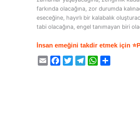
farkında olacağına, zor durumda kalına
eseceğine, hayırlı bir kalabalık oluştur
tabi olacağına, engel tanımayan biri olac
İnsan emeğini takdir etmek için ⭐
E
F
T
T
W
S
m
a
w
el
h
h
ai
c
itt
e
at
ar
l
e
er
gr
s
e
b
a
A
o
m
p
o
p
k