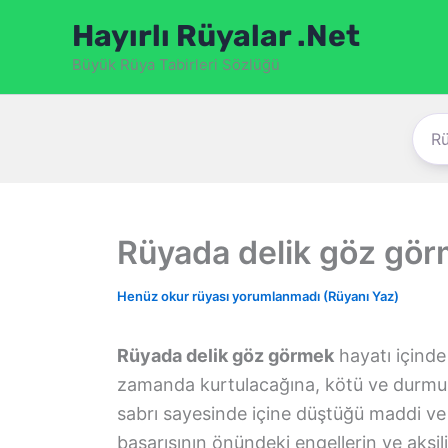
İçeriğe
Hayırlı Rüyalar .Net
atla
Büyük Rüya Tabirleri Sözlüğü
Rüyada delik göz gö
Henüz okur rüyası yorumlanmadı (Rüyanı Yaz)
Rüyada delik göz görmek
hayatı içinde
zamanda kurtulacağına, kötü ve durmuş 
sabrı sayesinde içine düştüğü maddi ve
başarısının önündeki engellerin ve aksil