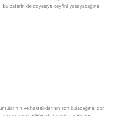
ği bu zaferin de doyasıya keyfini yaşayacağına
ntularının ve hastalıklarının son bulacağına, zor
r huzurun ve sağlığın da önemli olduğunun