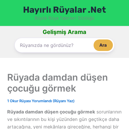
İçeriğe
Hayırlı Rüyalar .Net
atla
Büyük Rüya Tabirleri Sözlüğü
Gelişmiş Arama
Ara
Rüyada damdan düşen
çocuğu görmek
1 Okur Rüyası Yorumlandı (Rüyanı Yaz)
Rüyada damdan düşen çocuğu görmek
sorunlarının
ve sıkıntılarının bu kişi yüzünden gün geçtikçe daha
artacağına, yeni mekânlara gireceğine, herhangi bir