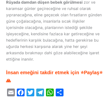
Rüyada damdan düşen bebek görülmesi
zor ve
karamsar günler geçireceğine ve ruhsal olarak
yıpranacağına, eline geçecek olan fırsatların günden
güne çoğalacağına, insanlarla sıcak ilişkiler
içerisinde olacağına, planlarının istediği şekilde
işleyeceğine, kendisine fazlaca kar getireceğine ve
hedeflerinin karşılık bulacağına, hatta gerekirse bu
uğurda herkesi karşısına alarak yine her şeyi
arkasında bırakmayı dahi göze alabileceğine işaret
ettiğine inanılır.
İnsan emeğini takdir etmek için ⭐Paylaş⭐
🙏
E
F
T
T
W
S
m
a
w
el
h
h
ai
c
itt
e
at
ar