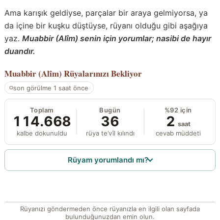
Ama karışık geldiyse, parçalar bir araya gelmiyorsa, ya
da içine bir kuşku düştüyse, rüyanı olduğu gibi aşağıya
yaz.
Muabbir (Alîm) senin için yorumlar; nasibi de hayır
duandır.
Muabbir (Alîm)
Rüyalarınızı Bekliyor
son görülme 1 saat önce
Toplam
Bugün
%92 için
114.668
36
2
saat
kalbe dokunuldu
rüya te’vîl kılındı
cevab müddeti
Rüyam yorumlandı mı?
Rüyanızı göndermeden önce rüyanızla en ilgili olan sayfada
bulunduğunuzdan emin olun.