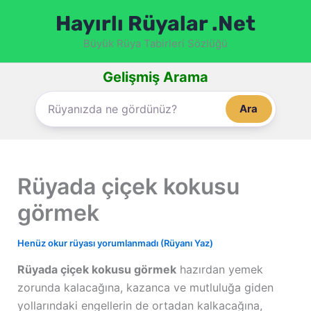
İçeriğe
Hayırlı Rüyalar .Net
atla
Büyük Rüya Tabirleri Sözlüğü
Gelişmiş Arama
Ara
Rüyada çiçek kokusu
görmek
Henüz okur rüyası yorumlanmadı (Rüyanı Yaz)
Rüyada çiçek kokusu görmek
hazırdan yemek
zorunda kalacağına, kazanca ve mutluluğa giden
yollarındaki engellerin de ortadan kalkacağına,