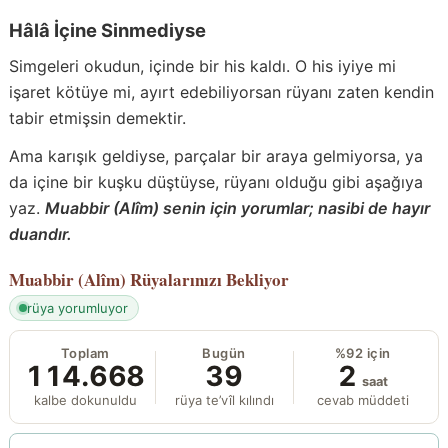
Hâlâ İçine Sinmediyse
Simgeleri okudun, içinde bir his kaldı. O his iyiye mi
işaret kötüye mi, ayırt edebiliyorsan rüyanı zaten kendin
tabir etmişsin demektir.
Ama karışık geldiyse, parçalar bir araya gelmiyorsa, ya
da içine bir kuşku düştüyse, rüyanı olduğu gibi aşağıya
yaz.
Muabbir (Alîm) senin için yorumlar; nasibi de hayır
duandır.
Muabbir (Alîm)
Rüyalarınızı Bekliyor
rüya yorumluyor
Toplam
Bugün
%92 için
114.668
39
2
saat
kalbe dokunuldu
rüya te’vîl kılındı
cevab müddeti