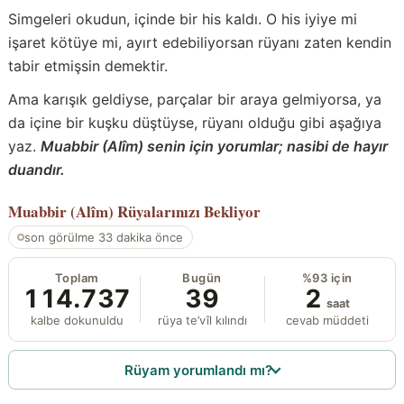
Simgeleri okudun, içinde bir his kaldı. O his iyiye mi
işaret kötüye mi, ayırt edebiliyorsan rüyanı zaten kendin
tabir etmişsin demektir.
Ama karışık geldiyse, parçalar bir araya gelmiyorsa, ya
da içine bir kuşku düştüyse, rüyanı olduğu gibi aşağıya
yaz.
Muabbir (Alîm) senin için yorumlar; nasibi de hayır
duandır.
Muabbir (Alîm)
Rüyalarınızı Bekliyor
son görülme 33 dakika önce
Toplam
Bugün
%93 için
114.737
39
2
saat
kalbe dokunuldu
rüya te’vîl kılındı
cevab müddeti
Rüyam yorumlandı mı?