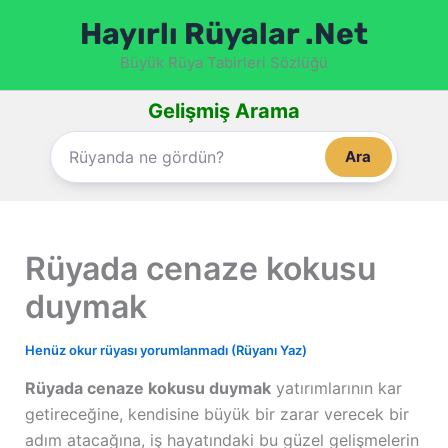
İçeriğe
Hayırlı Rüyalar .Net
atla
Büyük Rüya Tabirleri Sözlüğü
Gelişmiş Arama
Ara
Rüyada cenaze kokusu
duymak
Henüz okur rüyası yorumlanmadı (Rüyanı Yaz)
Rüyada cenaze kokusu duymak
yatırımlarının kar
getireceğine, kendisine büyük bir zarar verecek bir
adım atacağına, iş hayatındaki bu güzel gelişmelerin