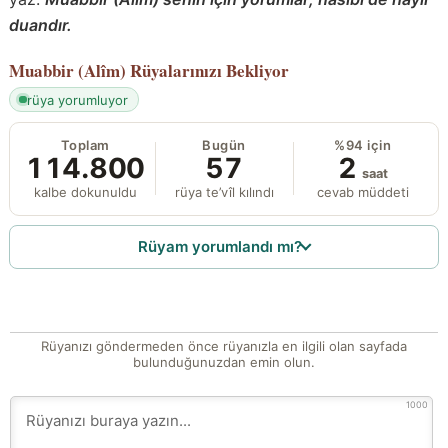
duandır.
Muabbir (Alîm)
Rüyalarınızı Bekliyor
rüya yorumluyor
Toplam
Bugün
%94 için
114.800
57
2
saat
kalbe dokunuldu
rüya te’vîl kılındı
cevab müddeti
Rüyam yorumlandı mı?
Rüyanızı göndermeden önce rüyanızla en ilgili olan sayfada
bulunduğunuzdan emin olun.
1000