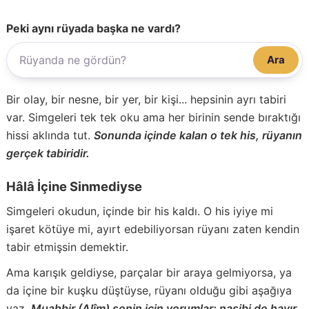
Peki aynı rüyada başka ne vardı?
Ara
Bir olay, bir nesne, bir yer, bir kişi... hepsinin ayrı tabiri
var. Simgeleri tek tek oku ama her birinin sende bıraktığı
hissi aklında tut.
Sonunda içinde kalan o tek his, rüyanın
gerçek tabiridir.
Hâlâ İçine Sinmediyse
Simgeleri okudun, içinde bir his kaldı. O his iyiye mi
işaret kötüye mi, ayırt edebiliyorsan rüyanı zaten kendin
tabir etmişsin demektir.
Ama karışık geldiyse, parçalar bir araya gelmiyorsa, ya
da içine bir kuşku düştüyse, rüyanı olduğu gibi aşağıya
yaz.
Muabbir (Alîm) senin için yorumlar; nasibi de hayır