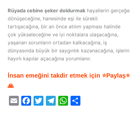
Rüyada cebine şeker doldurmak
hayallerin gerçeğe
dönüşeceğine, hanesinde eşi ile sürekli
tartışacağına, bir an önce atılım yapması halinde
çok yükseleceğine ve iyi noktalara ulaşacağına,
yaşanan sorunların ortadan kalkacağına, iş
dünyasında büyük bir saygınlık kazanacağına, işlerin
hayırlı kapılar açacağına yorumlanır.
İnsan emeğini takdir etmek için ⭐Paylaş⭐
🙏
E
F
T
T
W
S
m
a
w
el
h
h
ai
c
itt
e
at
ar
l
e
er
gr
s
e