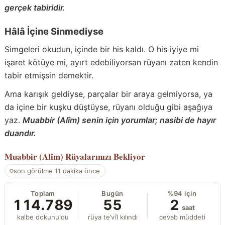
gerçek tabiridir.
Hâlâ İçine Sinmediyse
Simgeleri okudun, içinde bir his kaldı. O his iyiye mi
işaret kötüye mi, ayırt edebiliyorsan rüyanı zaten kendin
tabir etmişsin demektir.
Ama karışık geldiyse, parçalar bir araya gelmiyorsa, ya
da içine bir kuşku düştüyse, rüyanı olduğu gibi aşağıya
yaz.
Muabbir (Alîm) senin için yorumlar; nasibi de hayır
duandır.
Muabbir (Alîm)
Rüyalarınızı Bekliyor
son görülme 11 dakika önce
Toplam
Bugün
%94 için
114.789
55
2
saat
kalbe dokunuldu
rüya te’vîl kılındı
cevab müddeti