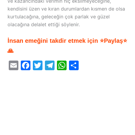
ve kazancındaki verimin hiç eksilmeyeceğine,
kendisini üzen ve kıran durumlardan kısmen de olsa
kurtulacağına, geleceğin çok parlak ve güzel
olacağına delalet ettiği söylenir.
İnsan emeğini takdir etmek için ⭐Paylaş⭐
🙏
E
F
T
T
W
S
m
a
w
el
h
h
ai
c
itt
e
at
ar
l
e
er
gr
s
e
b
a
A
o
m
p
o
p
k