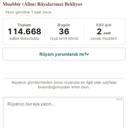
Muabbir (Alîm)
Rüyalarınızı Bekliyor
son görülme 1 saat önce
Toplam
Bugün
%92 için
114.668
36
2
saat
kalbe dokunuldu
rüya te’vîl kılındı
cevab müddeti
Rüyam yorumlandı mı?
Rüyanızı göndermeden önce rüyanızla en ilgili olan sayfada
bulunduğunuzdan emin olun.
1000