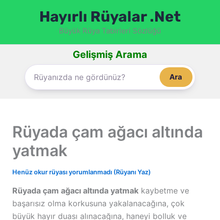
İçeriğe
Hayırlı Rüyalar .Net
atla
Büyük Rüya Tabirleri Sözlüğü
Gelişmiş Arama
Ara
Rüyada çam ağacı altında
yatmak
Henüz okur rüyası yorumlanmadı (Rüyanı Yaz)
Rüyada çam ağacı altında yatmak
kaybetme ve
başarısız olma korkusuna yakalanacağına, çok
büyük hayır duası alınacağına, haneyi bolluk ve