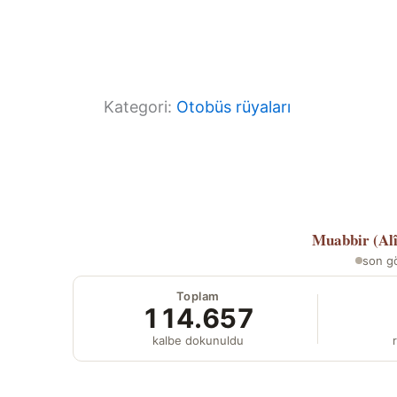
Kategori:
Otobüs rüyaları
Muabbir (Al
son g
Toplam
114.657
kalbe dokunuldu
r