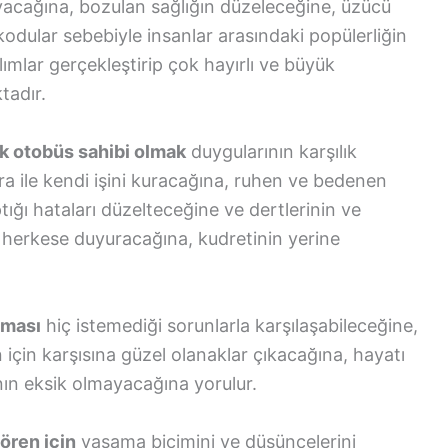
ayacağına, bozulan sağlığın düzeleceğine, üzücü
odular sebebiyle insanlar arasındaki popülerliğin
lımlar gerçekleştirip çok hayırlı ve büyük
tadır.
k otobüs sahibi olmak
duygularının karşılık
ra ile kendi işini kuracağına, ruhen ve bedenen
ığı hataları düzelteceğine ve dertlerinin ve
nı herkese duyuracağına, kudretinin yerine
lması
hiç istemediği sorunlarla karşılaşabileceğine,
için karşısına güzel olanaklar çıkacağına, hayatı
n eksik olmayacağına yorulur.
ören için
yaşama biçimini ve düşüncelerini