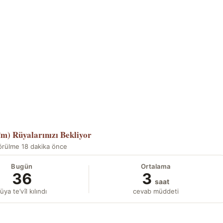
îm)
Rüyalarınızı Bekliyor
örülme 18 dakika önce
Bugün
Ortalama
36
3
saat
üya te’vîl kılındı
cevab müddeti